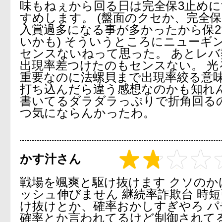
味もねぇから回る日は完全保3止め
すめします。 (盤面のクセか、完全
入賞過多になる事が多かったから保
いかも) そういうところにニューギ
センスないねって思った。 あとレバ
出現率差つけたのもセンスない。 光
重要なのに法螺貝まで出現率絞る意
打ち込んだら違う感想なのかも知れ
書いてるダラダラっぷりで折角回る
つ気にならんかったわ。
かす汁さん
戦場を颯爽と駆け抜けます クソのか
ッシュ伸びません 継続率詐欺台 時
け抜けとか、確率おかしすぎやろ パ
確率とか言われてるけど制御されて