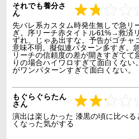
それでも養分さ
ん
先バレ系カスタム時発生無しで急リ
ぎ。序リーチ赤タイトル61%→救済
ずれ、じゃあ出すな。予告がゴチャ
意味不明。擬似連パターン多すぎ。
リーチの信頼度の差が開きすぎてて
りの場合ハイワロすぎて面白くない
がワンパターンすぎて面白くない。
もぐらぐらたん
さん
演出は楽しかった 漆黒の頃に比べる
くなった気がする