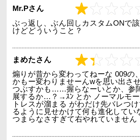
Mr.Pさん
ぶっ返し、ぶん回しカスタムONで
けどどういうこと？
まめたさん
煽りが昔から変わってねーな 009の
かもー変わりませーんwを思い出させ
つぶすかも……握らなーいとか、参
展するか…？→ｽﾝ とか ノーマルモ
トレスが溜まる がわだけ先バレつ
るように見せかけて何も進化していな
つまらなさすぎて右やれていません