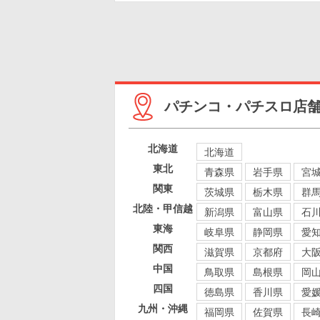
パチンコ・パチスロ店
北海道
北海道
東北
青森県
岩手県
宮
関東
茨城県
栃木県
群
北陸・甲信越
新潟県
富山県
石
東海
岐阜県
静岡県
愛
関西
滋賀県
京都府
大
中国
鳥取県
島根県
岡
四国
徳島県
香川県
愛
九州・沖縄
福岡県
佐賀県
長