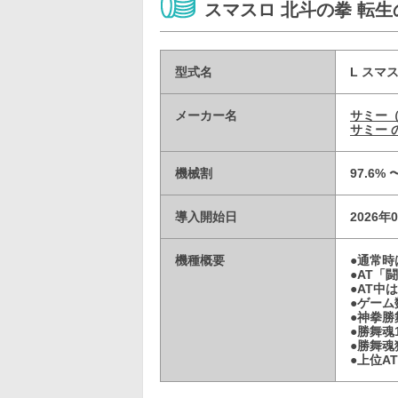
スマスロ 北斗の拳 転生
型式名
L スマ
メーカー名
サミー
サミー 
機械割
97.6% 
導入開始日
2026年
機種概要
●通常時
●AT「
●AT中
●ゲー
●神拳
●勝舞魂
●勝舞魂
●上位A