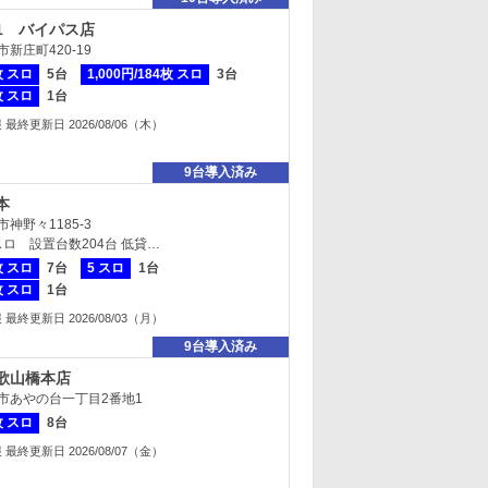
21 バイパス店
新庄町420-19
枚 スロ
5台
1,000円/184枚 スロ
3台
枚 スロ
1台
終更新日 2026/08/06（木）
9台導入済み
本
神野々1185-3
枚スロ 設置台数204台 低貸…
枚 スロ
7台
5 スロ
1台
枚 スロ
1台
終更新日 2026/08/03（月）
9台導入済み
歌山橋本店
市あやの台一丁目2番地1
枚 スロ
8台
終更新日 2026/08/07（金）