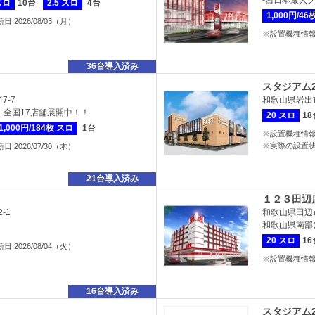
-西日本最大グ
スロ
10台
2.5 スロ
4台
1,000円/46
2026/08/03（月）
※設置機種情報 最
36台導入済み
スタジアム2
7-7
和歌山県岩出市
 全国17店舗展開中！！
20 スロ
18
1,000円/184枚 スロ
1台
※設置機種情報 最
※実際の設置
2026/07/30（木）
21台導入済み
１２３田辺
-1
和歌山県田辺市
和歌山県南部
20 スロ
16
2026/08/04（火）
※設置機種情報 最
16台導入済み
スタジアム2