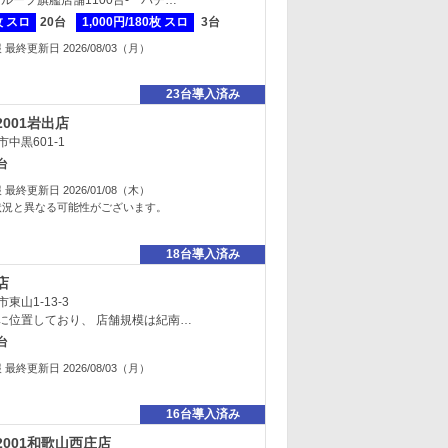
ループ旗艦店舗1100台- パチ…
枚 スロ
20台
1,000円/180枚 スロ
3台
終更新日 2026/08/03（月）
23台導入済み
001岩出店
中黒601-1
台
終更新日 2026/01/08（木）
状況と異なる可能性がございます。
18台導入済み
店
東山1-13-3
に位置しており、 店舗規模は紀南…
台
終更新日 2026/08/03（月）
16台導入済み
001和歌山西庄店