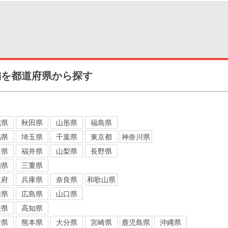
舗を都道府県から探す
城県
秋田県
山形県
福島県
馬県
埼玉県
千葉県
東京都
神奈川県
川県
福井県
山梨県
長野県
知県
三重県
阪府
兵庫県
奈良県
和歌山県
山県
広島県
山口県
媛県
高知県
崎県
熊本県
大分県
宮崎県
鹿児島県
沖縄県