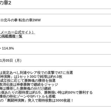
の章2
スロ北斗の拳 転生の章2MW
（メーカー公式サイト）
の掲載機種一覧
〜 114.9%
01月05日（月）
は規定あべし到達やレア役での直撃でATに当選
闘神演舞」は1セット30Gで純増は約4.0枚
は成立役に応じて勝舞魂の獲得を抽選
ム数消化後は神拳勝舞で継続をジャッジ
勝舞は獲得した勝舞魂の分だけ継続
1個あたりの期待度は約1/5、勝舞揃い時は約50%で勝利する
獲得の特化ゾーンやSPバトルも搭載
Tの「裏闘神演舞」突入で期待枚数は3000枚超！