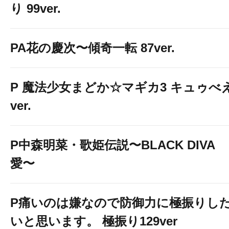
り 99ver.
PA花の慶次〜傾奇一転 87ver.
P 魔法少女まどか☆マギカ3 キュゥべ
ver.
P中森明菜・歌姫伝説〜BLACK DIVA
愛〜
P痛いのは嫌なので防御力に極振りし
いと思います。 極振り129ver