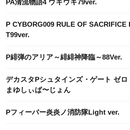
PA清流物語4 ウキウキ79ver.
P CYBORG009 RULE OF SACRIFICE 
T99ver.
P緋弾のアリア～緋緋神降臨～88Ver.
デカスタPシュタインズ・ゲート ゼロ
まゆしぃば〜じょん
Pフィーバー炎炎ノ消防隊Light ver.