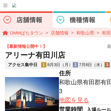
DMMぱちタウン
店舗情報
和歌山県
有田
【最新情報公開中！】
最
アリーナ有田川店
アクセス集中日
8月3日（月）
7月8日（水）
1
2
3
住所
和歌山県有田郡有田
3
地図を見る
営業時間
入場ルー