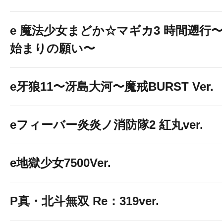
e 魔法少女まどか☆マギカ3 時間遡行
始まりの願い〜
e牙狼11〜冴島大河〜魔戒BURST Ver.
eフィーバー炎炎ノ消防隊2 紅丸ver.
e地獄少女7500Ver.
P真・北斗無双 Re：319ver.