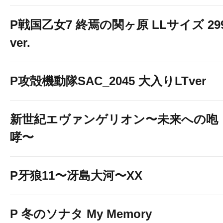
P戦国乙女7 終焉の関ヶ原 LLサイズ 29
ver.
P攻殻機動隊SAC_2045 大入りLTver
新世紀エヴァンゲリオン〜未来への咆
哮〜
P牙狼11〜冴島大河〜XX
P 冬のソナタ My Memory