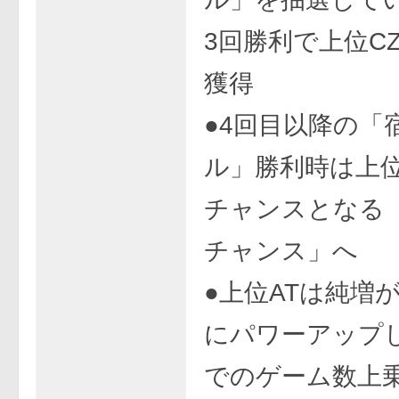
3回勝利で上位C
獲得
●4回目以降の「
ル」勝利時は上位
チャンスとなる
チャンス」へ
●上位ATは純増が約
にパワーアップ
でのゲーム数上