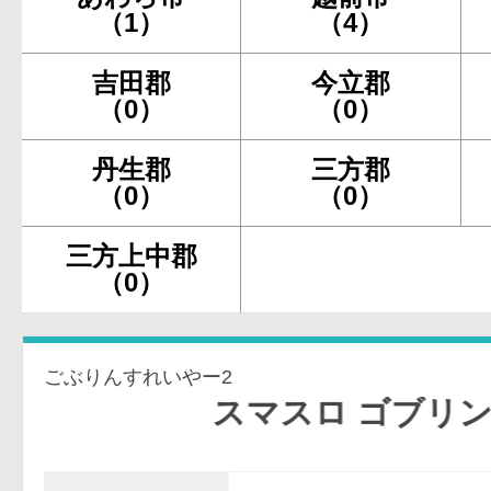
（1）
（4）
吉田郡
今立郡
（0）
（0）
丹生郡
三方郡
（0）
（0）
三方上中郡
（0）
ごぶりんすれいやー2
スマスロ ゴブリンスレイ