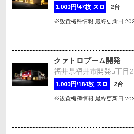
1,000円/47枚 スロ
2台
※設置機種情報 最終更新日 2026
クァトロブーム開発
福井県福井市開発5丁目2
1,000円/184枚 スロ
2台
※設置機種情報 最終更新日 2026