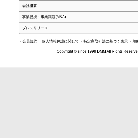
会社概要
事業提携・事業譲渡(M&A)
プレスリリース
・会員規約
・個人情報保護に関して
・特定商取引法に基づく表示
・規
Copyright © since 1998 DMM All Rights Reserve