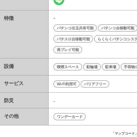
特徴
-
パチンコ出玉共有可能
パチンコ台移動可能
パチスロ台移動可能
らくらくパチンコシス
再プレイ可能
設備
喫煙スペース
駐輪場
駐車場
手荷物
サービス
Wi-Fi利用可
バリアフリー
防災
-
その他
ワンデーカード
「マップコード」