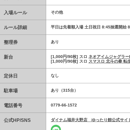
入場ルール
その他
ルール詳細
平日は先着順入場 土日祝日 8:45抽選開始 8:
整理券
あり
新台
[1,000円/90枚] スロ
ネオアイムジャグラー
[1,000円/90枚] スロ
スマスロ 北斗の拳 転
定休日
なし
駐車場
あり（315台）
電話番号
0779-66-1572
公式HP/SNS
ダイナム福井大野店 ゆったり館公式サイ