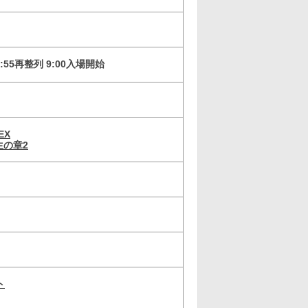
55再整列 9:00入場開始
EX
生の章2
ト