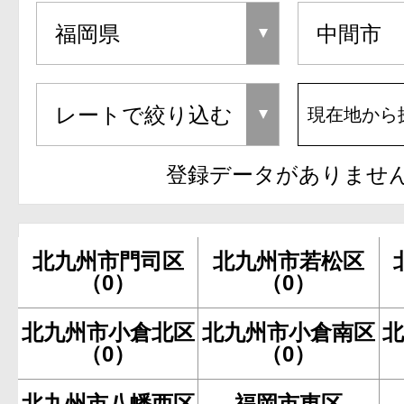
現在地から
登録データがありませ
北九州市門司区
北九州市若松区
（0）
（0）
北九州市小倉北区
北九州市小倉南区
（0）
（0）
北九州市八幡西区
福岡市東区