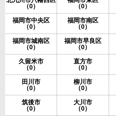
（0）
（0）
福岡市中央区
福岡市南区
（0）
（0）
福岡市城南区
福岡市早良区
（0）
（0）
久留米市
直方市
（0）
（0）
田川市
柳川市
（0）
（0）
筑後市
大川市
（0）
（0）