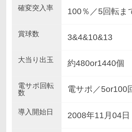
確変突入率
100％／5回転ま
賞球数
3&4&10&13
大当り出玉
約480or1440個
電サポ回転
電サポ／5or100
数
導入開始日
2008年11月04