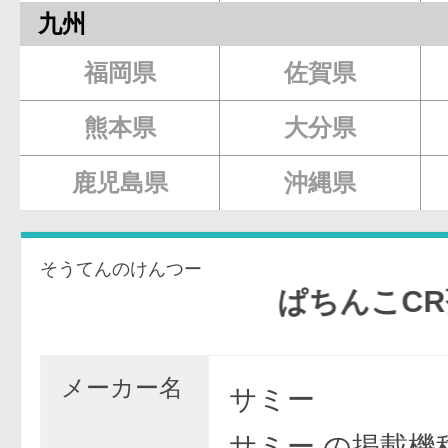
九州
福岡県
佐賀県
熊本県
大分県
鹿児島県
沖縄県
そうてんのけんつー
ぱちんこCR蒼天
メーカー名
サミー
サミー の掲載機