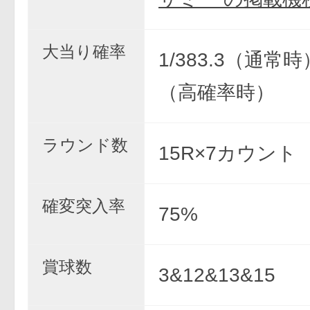
大当り確率
1/383.3（通常時）
（高確率時）
ラウンド数
15R×7カウント
確変突入率
75%
賞球数
3&12&13&15