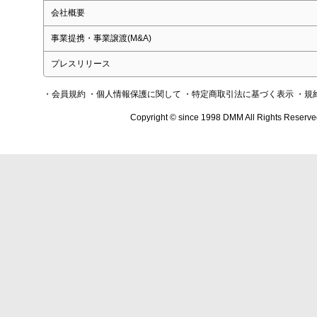
会社概要
事業提携・事業譲渡(M&A)
プレスリリース
・会員規約
・個人情報保護に関して
・特定商取引法に基づく表示
・規
Copyright © since 1998 DMM All Rights Reserve