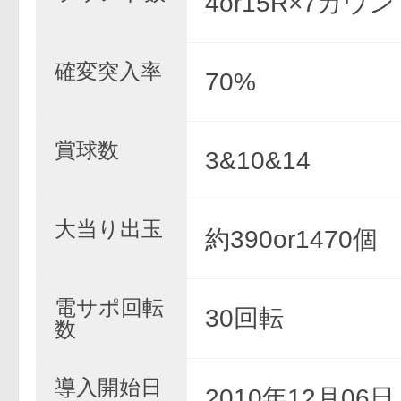
4or15R×7カウ
確変突入率
70%
賞球数
3&10&14
大当り出玉
約390or1470個
電サポ回転
30回転
数
導入開始日
2010年12月06