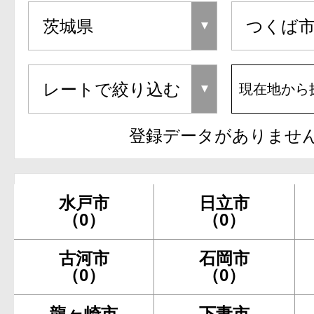
現在地から
登録データがありませ
水戸市
日立市
（0）
（0）
古河市
石岡市
（0）
（0）
龍ヶ崎市
下妻市