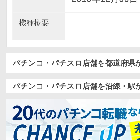
機種概要
-
パチンコ・パチスロ店舗を都道府県
パチンコ・パチスロ店舗を沿線・駅