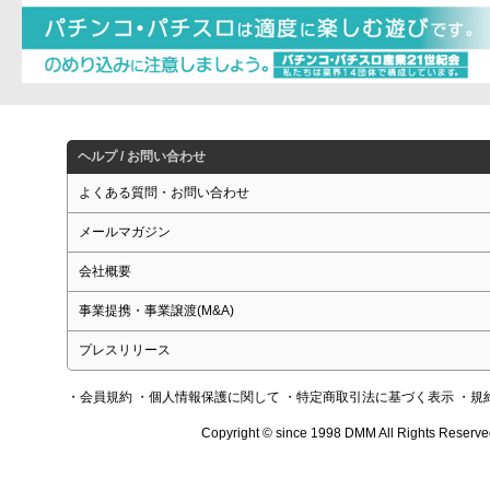
ヘルプ / お問い合わせ
よくある質問・お問い合わせ
メールマガジン
会社概要
事業提携・事業譲渡(M&A)
プレスリリース
・会員規約
・個人情報保護に関して
・特定商取引法に基づく表示
・規
Copyright © since 1998 DMM All Rights Reserve