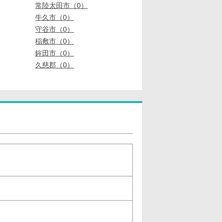
常陸太田市（0）
牛久市（0）
守谷市（0）
稲敷市（0）
鉾田市（0）
久慈郡（0）