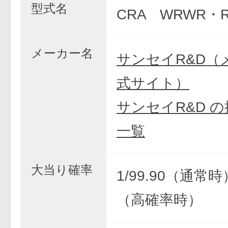
型式名
CRA WRWR・
メーカー名
サンセイR&D（
式サイト）
サンセイR&D 
一覧
大当り確率
1/99.90（通常時）
（高確率時）