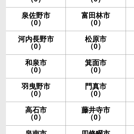
泉佐野市
富田林市
（0）
（0）
河内長野市
松原市
（0）
（0）
和泉市
箕面市
（0）
（0）
羽曳野市
門真市
（0）
（0）
高石市
藤井寺市
（0）
（0）
泉南市
四條畷市