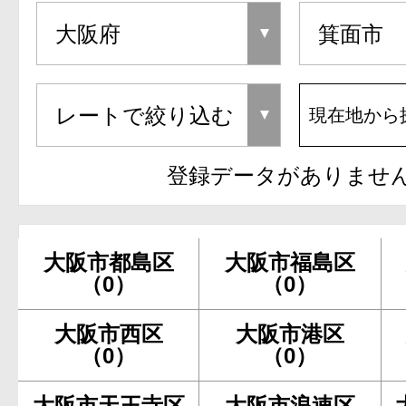
現在地から
登録データがありませ
大阪市都島区
大阪市福島区
（0）
（0）
大阪市西区
大阪市港区
（0）
（0）
大阪市天王寺区
大阪市浪速区