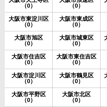
（0）
（0）
大阪市東淀川区
大阪市東成区
（0）
（0）
大阪市旭区
大阪市城東区
（0）
（0）
大阪市住吉区
大阪市東住吉区
（0）
（0）
大阪市淀川区
大阪市鶴見区
（0）
（0）
大阪市平野区
大阪市北区
（0）
（0）