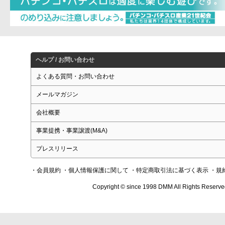
ヘルプ / お問い合わせ
よくある質問・お問い合わせ
メールマガジン
会社概要
事業提携・事業譲渡(M&A)
プレスリリース
・会員規約
・個人情報保護に関して
・特定商取引法に基づく表示
・規
Copyright © since 1998 DMM All Rights Reserve