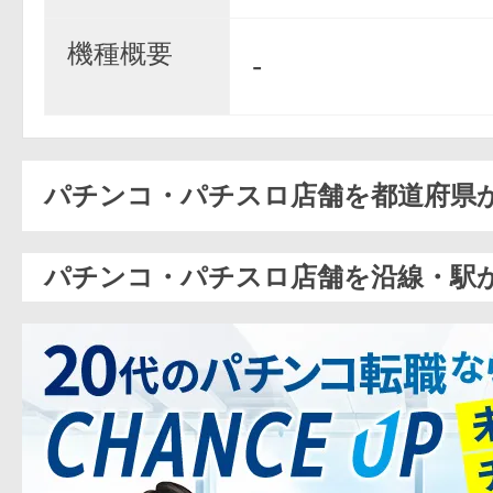
機種概要
-
パチンコ・パチスロ店舗を都道府県
パチンコ・パチスロ店舗を沿線・駅