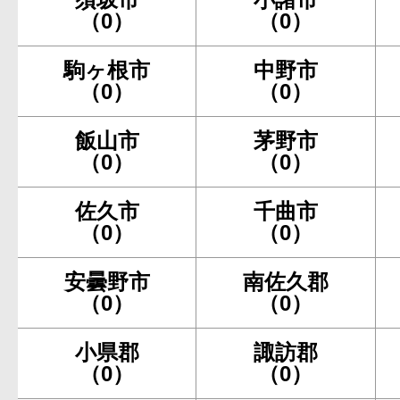
（0）
（0）
駒ヶ根市
中野市
（0）
（0）
飯山市
茅野市
（0）
（0）
佐久市
千曲市
（0）
（0）
安曇野市
南佐久郡
（0）
（0）
小県郡
諏訪郡
（0）
（0）