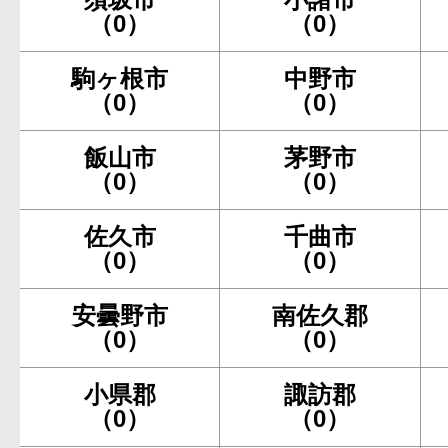
（0）
（0）
駒ヶ根市
中野市
（0）
（0）
飯山市
茅野市
（0）
（0）
佐久市
千曲市
（0）
（0）
安曇野市
南佐久郡
（0）
（0）
小県郡
諏訪郡
（0）
（0）