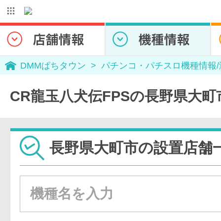
DMMぱちタウン
パチンコ・パチスロ機種情報
CR龍玉八犬伝FPSの長野県大
長野県大町市の設置店舗