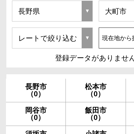
現在地から
登録データがありませ
長野市
松本市
（0）
（0）
岡谷市
飯田市
（0）
（0）
須坂市
小諸市