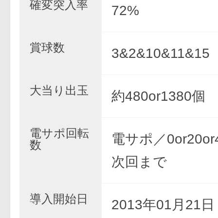
確変突入率
72%
賞球数
3&2&10&11&15
大当り出玉
約480or1380個
電サポ回転
電サポ／0or20or
数
次回まで
導入開始日
2013年01月21