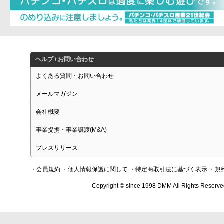
ヘルプ / お問い合わせ
よくある質問・お問い合わせ
メールマガジン
会社概要
事業提携・事業譲渡(M&A)
プレスリリース
・会員規約
・個人情報保護に関して
・特定商取引法に基づく表示
・規
Copyright © since 1998 DMM All Rights Reserve