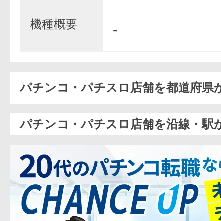
機種概要
-
パチンコ・パチスロ店舗を都道府県
パチンコ・パチスロ店舗を沿線・駅