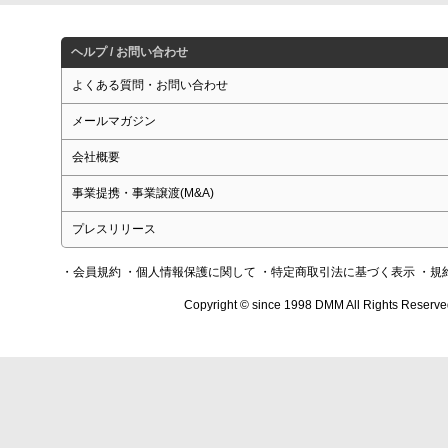
ヘルプ / お問い合わせ
よくある質問・お問い合わせ
メールマガジン
会社概要
事業提携・事業譲渡(M&A)
プレスリリース
・会員規約
・個人情報保護に関して
・特定商取引法に基づく表示
・規
Copyright © since 1998 DMM All Rights Reserve