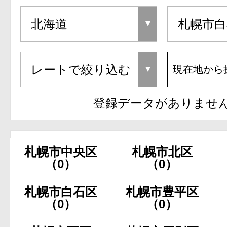
現在地から
登録データがありませ
札幌市中央区
札幌市北区
（0）
（0）
札幌市白石区
札幌市豊平区
（0）
（0）