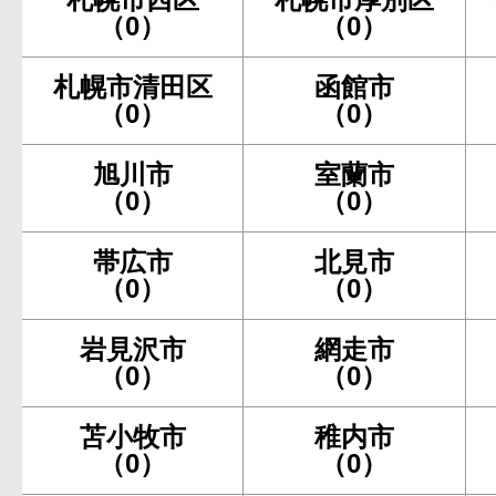
（0）
（0）
札幌市清田区
函館市
（0）
（0）
旭川市
室蘭市
（0）
（0）
帯広市
北見市
（0）
（0）
岩見沢市
網走市
（0）
（0）
苫小牧市
稚内市
（0）
（0）