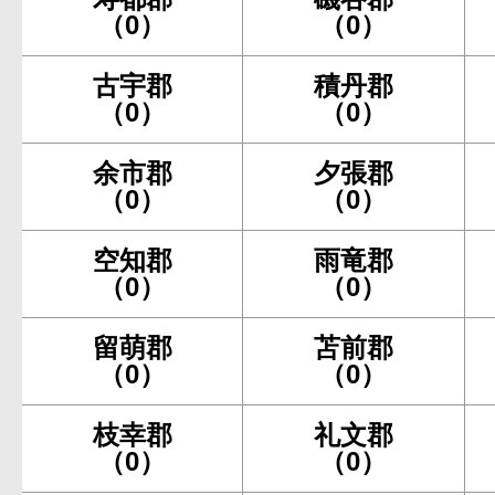
（0）
（0）
古宇郡
積丹郡
（0）
（0）
余市郡
夕張郡
（0）
（0）
空知郡
雨竜郡
（0）
（0）
留萌郡
苫前郡
（0）
（0）
枝幸郡
礼文郡
（0）
（0）