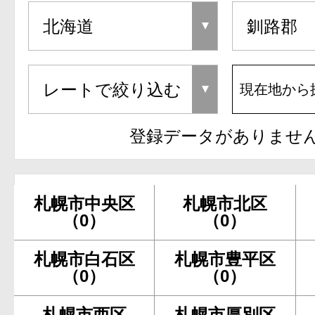
現在地から
登録データがありませ
札幌市中央区
札幌市北区
（0）
（0）
札幌市白石区
札幌市豊平区
（0）
（0）
札幌市西区
札幌市厚別区