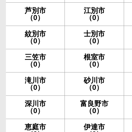
芦別市
江別市
（0）
（0）
紋別市
士別市
（0）
（0）
三笠市
根室市
（0）
（0）
滝川市
砂川市
（0）
（0）
深川市
富良野市
（0）
（0）
恵庭市
伊達市