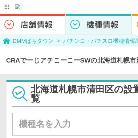
DMMぱちタウン
パチンコ・パチスロ機種情報
CRAでーじアチこーこーSWの北海道札幌市
北海道札幌市清田区の設
覧