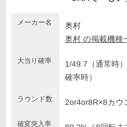
メーカー名
奥村
奥村 の掲載機種
大当り確率
1/49.7（通常時）
確率時）
ラウンド数
2or4or8R×8カ
確変突入率