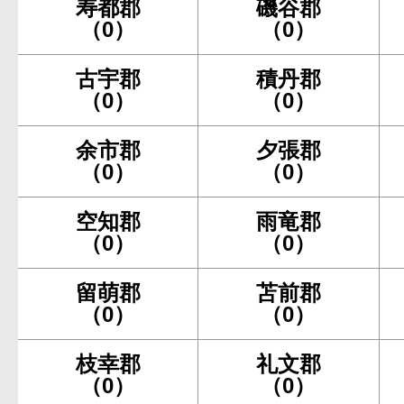
寿都郡
磯谷郡
（0）
（0）
古宇郡
積丹郡
（0）
（0）
余市郡
夕張郡
（0）
（0）
空知郡
雨竜郡
（0）
（0）
留萌郡
苫前郡
（0）
（0）
枝幸郡
礼文郡
（0）
（0）