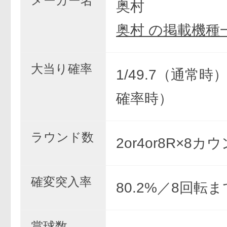
メーカー名
奥村
奥村 の掲載機種
大当り確率
1/49.7（通常時）
確率時）
ラウンド数
2or4or8R×8カ
確変突入率
80.2%／8回転ま
賞球数