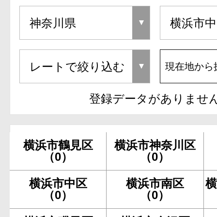
現在地から
登録データがありませ
横浜市鶴見区
横浜市神奈川区
（0）
（0）
横浜市中区
横浜市南区
横
（0）
（0）