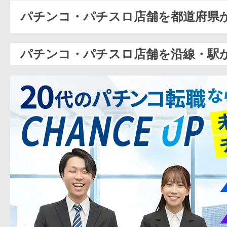
パチンコ・パチスロ店舗を都道府県
パチンコ・パチスロ店舗を沿線・駅