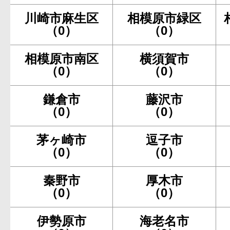
川崎市麻生区
相模原市緑区
（0）
（0）
相模原市南区
横須賀市
（0）
（0）
鎌倉市
藤沢市
（0）
（0）
茅ヶ崎市
逗子市
（0）
（0）
秦野市
厚木市
（0）
（0）
伊勢原市
海老名市