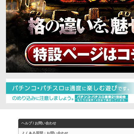
ヘルプ / お問い合わせ
よくある質問・お問い合わせ