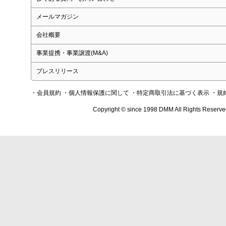
メールマガジン
会社概要
事業提携・事業譲渡(M&A)
プレスリリース
・会員規約
・個人情報保護に関して
・特定商取引法に基づく表示
・規
Copyright © since 1998 DMM All Rights Reserve