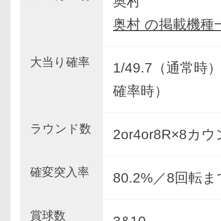
奥村
奥村 の掲載機種
大当り確率
1/49.7（通常時）
確率時）
ラウンド数
2or4or8R×8カ
確変突入率
80.2%／8回転ま
賞球数