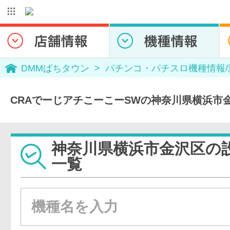
DMMぱちタウン
パチンコ・パチスロ機種情報
CRAでーじアチこーこーSWの神奈川県横浜市
神奈川県横浜市金沢区の
一覧