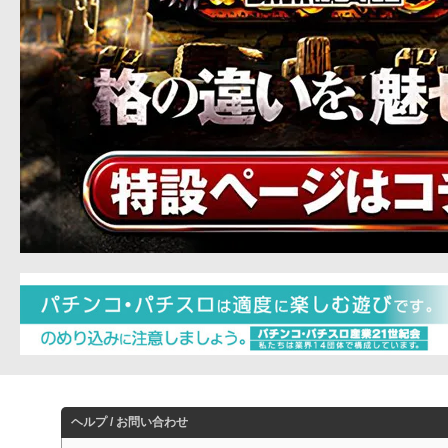
ヘルプ / お問い合わせ