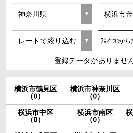
現在地から
登録データがありませ
横浜市鶴見区
横浜市神奈川区
（0）
（0）
横浜市中区
横浜市南区
横
（0）
（0）