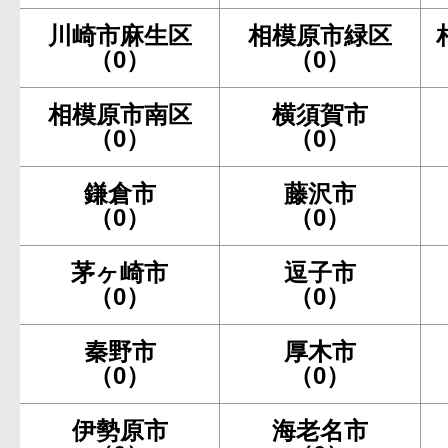
川崎市麻生区
相模原市緑区
（0）
（0）
相模原市南区
横須賀市
（0）
（0）
鎌倉市
藤沢市
（0）
（0）
茅ヶ崎市
逗子市
（0）
（0）
秦野市
厚木市
（0）
（0）
伊勢原市
海老名市