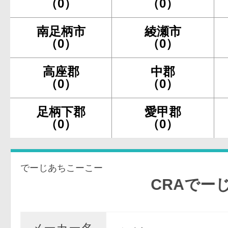
（0）
（0）
南足柄市
綾瀬市
（0）
（0）
高座郡
中郡
（0）
（0）
足柄下郡
愛甲郡
（0）
（0）
でーじあちこーこー
CRAでーじアチ