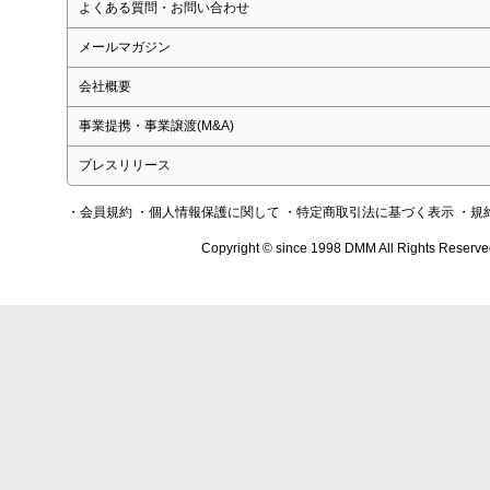
よくある質問・お問い合わせ
メールマガジン
会社概要
事業提携・事業譲渡(M&A)
プレスリリース
・会員規約
・個人情報保護に関して
・特定商取引法に基づく表示
・規
Copyright © since 1998 DMM All Rights Reserve