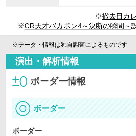
※
撤去日カ
※
CR天才バカボン4～決断の瞬間～
※データ・情報は独自調査によるものです
演出・解析情報
ボーダー情報
ボーダー
ボーダー