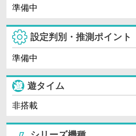
準備中
設定判別・推測ポイント
準備中
遊タイム
非搭載
シリーズ機種