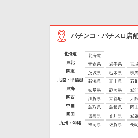
パチンコ・パチスロ店
北海道
北海道
東北
青森県
岩手県
宮
関東
茨城県
栃木県
群
北陸・甲信越
新潟県
富山県
石
東海
岐阜県
静岡県
愛
関西
滋賀県
京都府
大
中国
鳥取県
島根県
岡
四国
徳島県
香川県
愛
九州・沖縄
福岡県
佐賀県
長