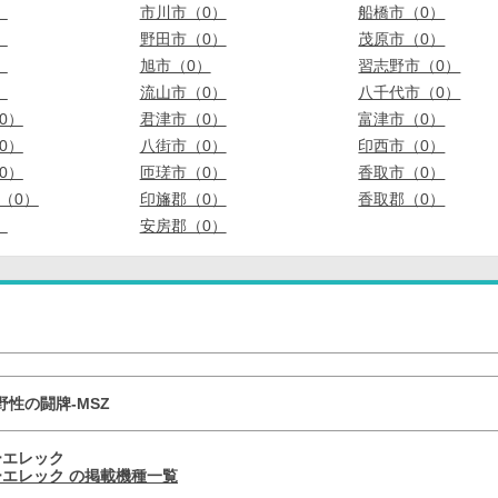
）
市川市（0）
船橋市（0）
）
野田市（0）
茂原市（0）
）
旭市（0）
習志野市（0）
）
流山市（0）
八千代市（0）
0）
君津市（0）
富津市（0）
0）
八街市（0）
印西市（0）
0）
匝瑳市（0）
香取市（0）
（0）
印旛郡（0）
香取郡（0）
）
安房郡（0）
野性の闘牌-MSZ
ーエレック
エレック の掲載機種一覧