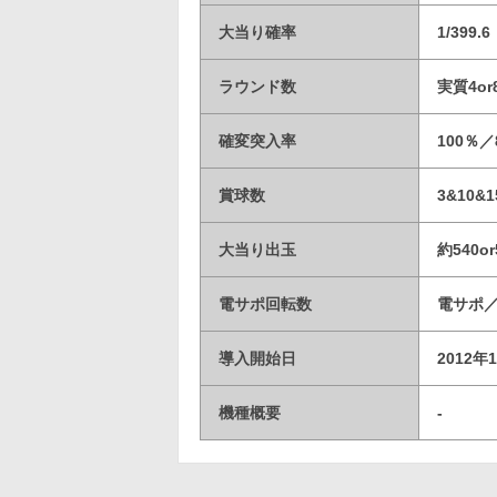
大当り確率
1/399
ラウンド数
実質4or
確変突入率
100％
賞球数
3&10&1
大当り出玉
約540or
電サポ回転数
電サポ／
導入開始日
2012年
機種概要
-