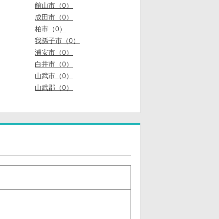
館山市（0）
成田市（0）
柏市（0）
我孫子市（0）
浦安市（0）
白井市（0）
山武市（0）
山武郡（0）