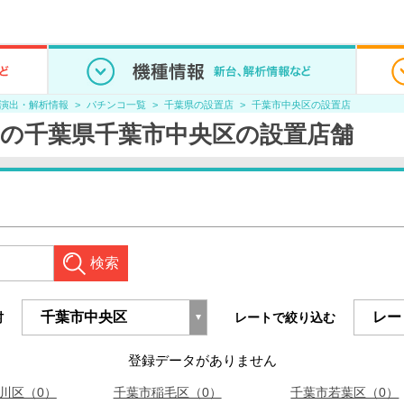
/演出・解析情報
パチンコ一覧
千葉県の設置店
千葉市中央区の設置店
SZの千葉県千葉市中央区の設置店舗
検索
村
レートで絞り込む
登録データがありません
川区（0）
千葉市稲毛区（0）
千葉市若葉区（0）