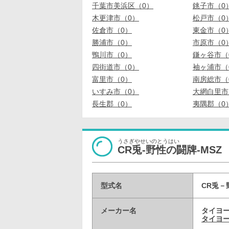
千葉市美浜区（0）
銚子市（0
木更津市（0）
松戸市（0
佐倉市（0）
東金市（0
勝浦市（0）
市原市（0
鴨川市（0）
鎌ヶ谷市（
四街道市（0）
袖ヶ浦市（
富里市（0）
南房総市（
いすみ市（0）
大網白里市
長生郡（0）
夷隅郡（0
うさぎやせいのとうはい
CR兎‐野性の闘牌‐MSZ
型式名
CR兎－
メーカー名
タイヨ
タイヨー