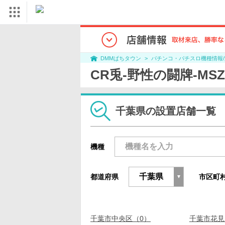
パチンコ・パチスロ機種情報
DMMぱちタウン
CR兎‐野性の闘牌‐M
千葉県の設置店舗一覧
機種
都道府県
市区町
千葉市中央区（0）
千葉市花見