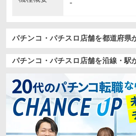
-
パチンコ・パチスロ店舗を都道府県
パチンコ・パチスロ店舗を沿線・駅