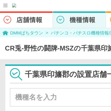
DMMぱちタウン
パチンコ・パチスロ機種情報
CR兎‐野性の闘牌‐MSZの千葉県
千葉県印旛郡の設置店舗