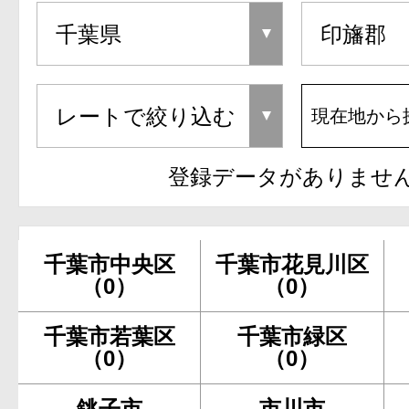
現在地から
登録データがありませ
千葉市中央区
千葉市花見川区
（0）
（0）
千葉市若葉区
千葉市緑区
（0）
（0）
銚子市
市川市