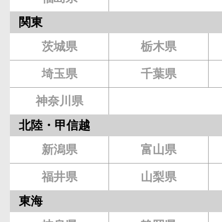
関東
茨城県
栃木県
埼玉県
千葉県
神奈川県
北陸・甲信越
新潟県
富山県
福井県
山梨県
東海