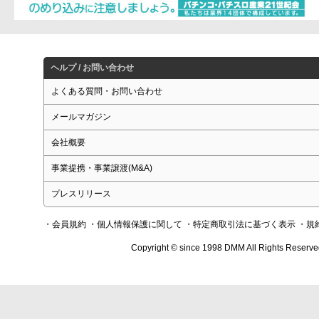
ヘルプ / お問い合わせ
よくある質問・お問い合わせ
メールマガジン
会社概要
事業提携・事業譲渡(M&A)
プレスリリース
・会員規約
・個人情報保護に関して
・特定商取引法に基づく表示
・規
Copyright © since 1998 DMM All Rights Reserve