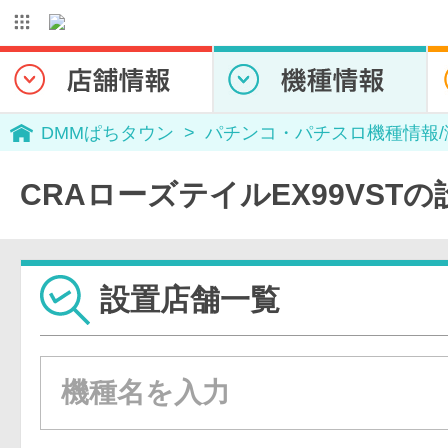
DMMぱちタウン
パチンコ・パチスロ機種情報
CRAローズテイルEX99VST
設置店舗一覧