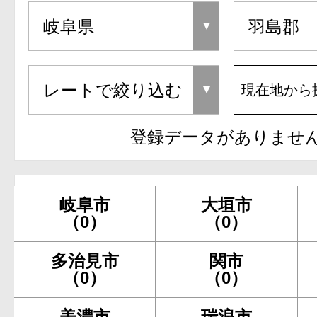
現在地から
登録データがありませ
岐阜市
大垣市
（0）
（0）
多治見市
関市
（0）
（0）
美濃市
瑞浪市