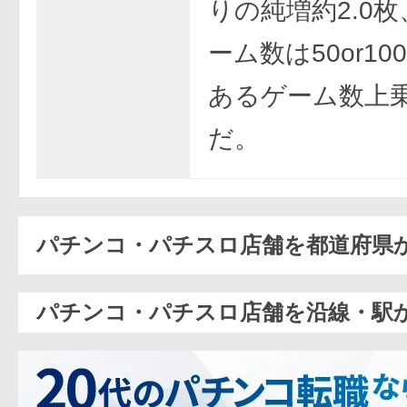
りの純増約2.0
ーム数は50or100
あるゲーム数上
だ。
パチンコ・パチスロ店舗を都道府県
パチンコ・パチスロ店舗を沿線・駅