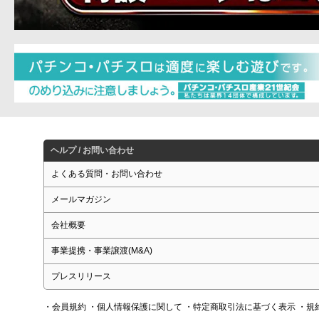
ヘルプ / お問い合わせ
よくある質問・お問い合わせ
メールマガジン
会社概要
事業提携・事業譲渡(M&A)
プレスリリース
・会員規約
・個人情報保護に関して
・特定商取引法に基づく表示
・規