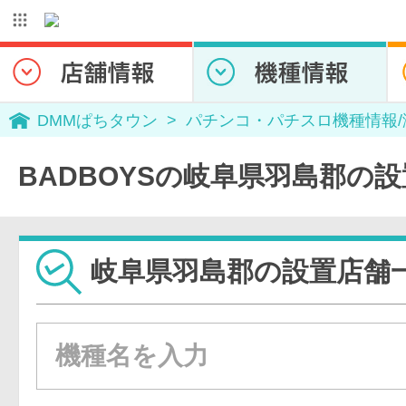
DMMぱちタウン
パチンコ・パチスロ機種情報
BADBOYSの岐阜県羽島郡の
岐阜県羽島郡の設置店舗