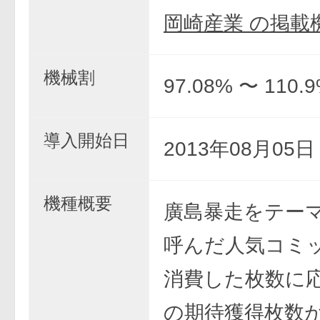
岡崎産業 の掲載
機械割
97.08% 〜 110.
導入開始日
2013年08月05
機種概要
廣島暴走をテー
呼んだ人気コミ
消費した枚数に応
の期待獲得枚数