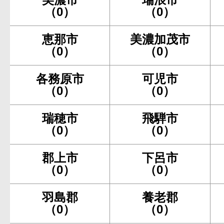
（0）
（0）
恵那市
美濃加茂市
（0）
（0）
各務原市
可児市
（0）
（0）
瑞穂市
飛騨市
（0）
（0）
郡上市
下呂市
（0）
（0）
羽島郡
養老郡
（0）
（0）