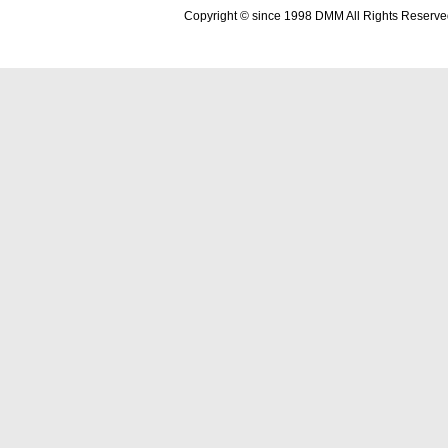
Copyright © since 1998 DMM All Rights Reserve