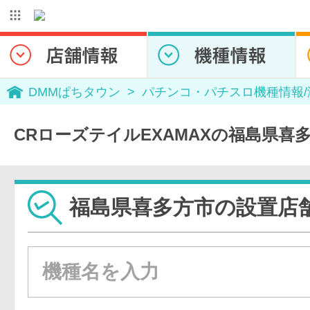
DMMぱちタウン
パチンコ・パチスロ機種情報
CRローズテイルEXAMAXの福島県喜
福島県喜多方市の設置店