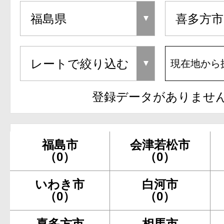
現在地から
登録データがありませ
福島市
会津若松市
（0）
（0）
いわき市
白河市
（0）
（0）
喜多方市
相馬市