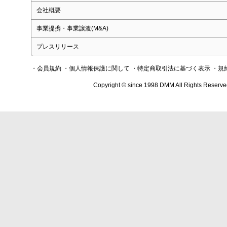
会社概要
事業提携・事業譲渡(M&A)
プレスリリース
・会員規約
・個人情報保護に関して
・特定商取引法に基づく表示
・規
Copyright © since 1998 DMM All Rights Reserve