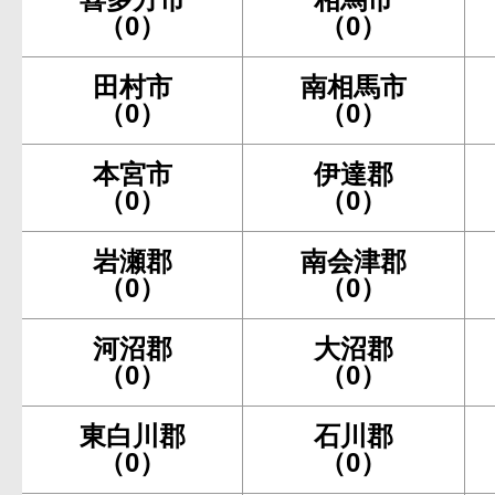
（0）
（0）
田村市
南相馬市
（0）
（0）
本宮市
伊達郡
（0）
（0）
岩瀬郡
南会津郡
（0）
（0）
河沼郡
大沼郡
（0）
（0）
東白川郡
石川郡
（0）
（0）