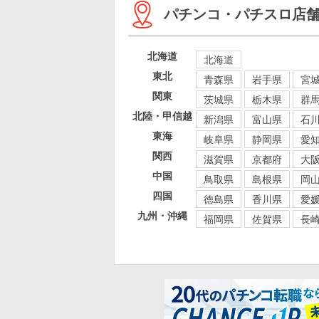
パチンコ・パチスロ店
北海道
北海道
東北
青森県
岩手県
宮
関東
茨城県
栃木県
群
北陸・甲信越
新潟県
富山県
石
東海
岐阜県
静岡県
愛
関西
滋賀県
京都府
大
中国
鳥取県
島根県
岡
四国
徳島県
香川県
愛
九州・沖縄
福岡県
佐賀県
長