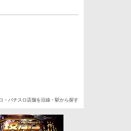
ンコ・パチスロ店舗を沿線・駅から探す