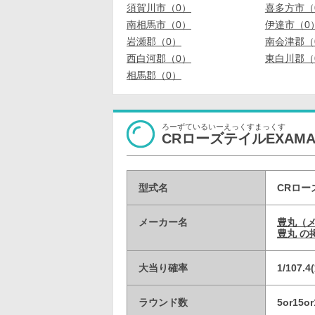
須賀川市（0）
喜多方市（
南相馬市（0）
伊達市（0
岩瀬郡（0）
南会津郡（
西白河郡（0）
東白川郡（
相馬郡（0）
ろーずているいーえっくすまっくす
CRローズテイルEXAMA
型式名
CRロー
メーカー名
豊丸（
豊丸 の
大当り確率
1/107.
ラウンド数
5or15