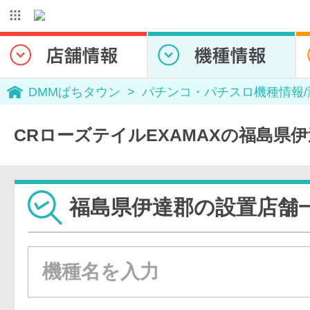
DMMぱちタウン
パチンコ・パチスロ機種情報
CRローズテイルEXAMAXの福島県
福島県伊達郡の設置店舗