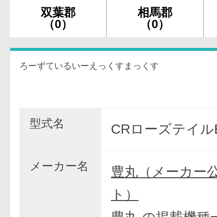
双葉郡
相馬郡
（0）
（0）
ろーずているいーえっくすまっくす
CR
型式名
CRローズテイルE
メーカー名
豊丸（メーカー
ト）