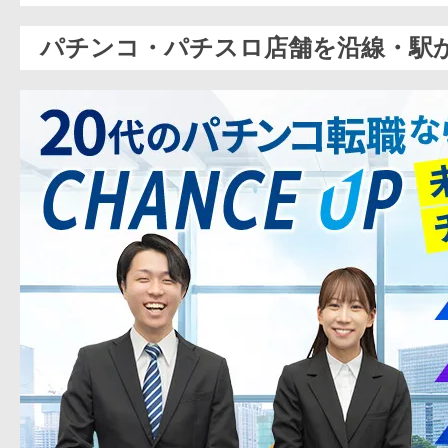
パチンコ・パチスロ店舗を沿線・駅