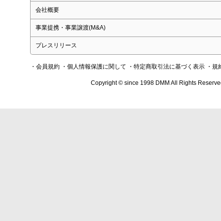
会社概要
事業提携・事業譲渡(M&A)
プレスリリース
・会員規約
・個人情報保護に関して
・特定商取引法に基づく表示
・規
Copyright © since 1998 DMM All Rights Reserve