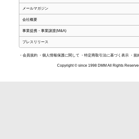
メールマガジン
会社概要
事業提携・事業譲渡(M&A)
プレスリリース
・会員規約
・個人情報保護に関して
・特定商取引法に基づく表示
・規
Copyright © since 1998 DMM All Rights Reserve