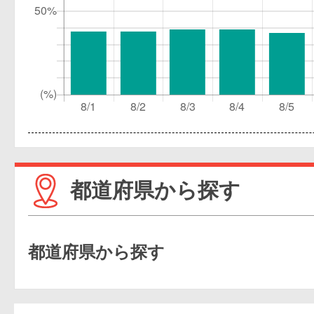
都道府県から探す
都道府県から探す