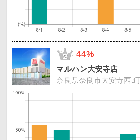
44%
マルハン大安寺店
奈良県奈良市大安寺西3丁目