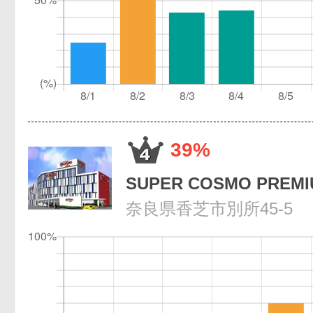
39%
SUPER COSMO PRE
奈良県香芝市別所45-5