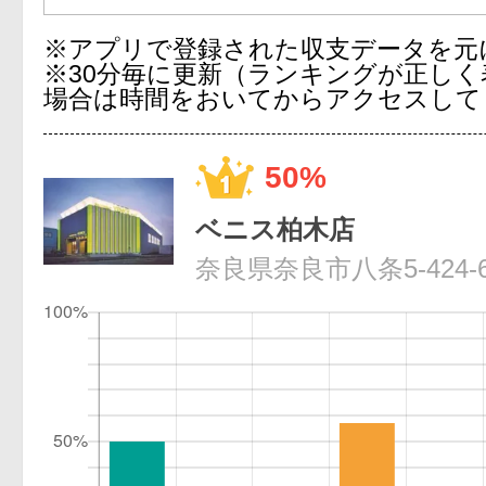
※アプリで登録された収支データを元
※30分毎に更新（ランキングが正し
場合は時間をおいてからアクセスして
50%
ベニス柏木店
奈良県奈良市八条5-424-