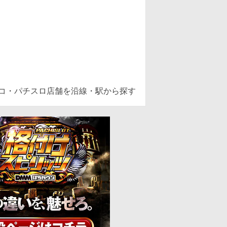
ンコ・パチスロ店舗を沿線・駅から探す