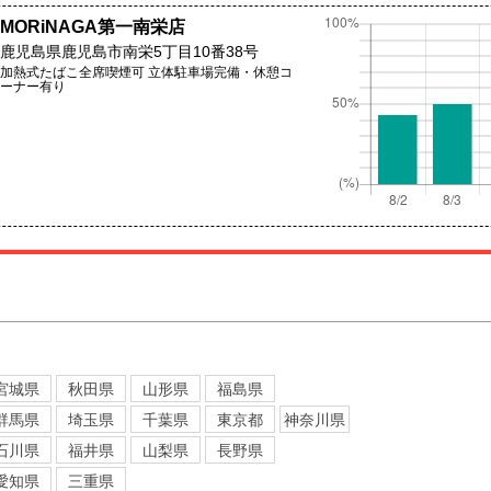
MORiNAGA第一南栄店
鹿児島県鹿児島市南栄5丁目10番38号
加熱式たばこ全席喫煙可 立体駐車場完備・休憩コ
ーナー有り
宮城県
秋田県
山形県
福島県
群馬県
埼玉県
千葉県
東京都
神奈川県
石川県
福井県
山梨県
長野県
愛知県
三重県