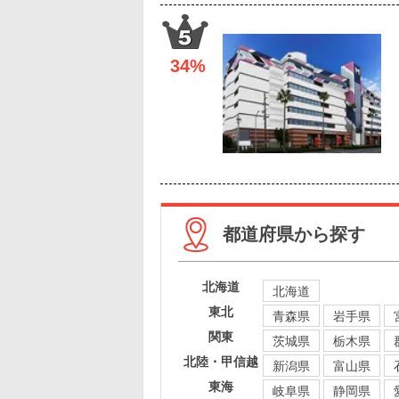
34%
都道府県から探す
北海道
北海道
東北
青森県
岩手県
関東
茨城県
栃木県
北陸・甲信越
新潟県
富山県
東海
岐阜県
静岡県