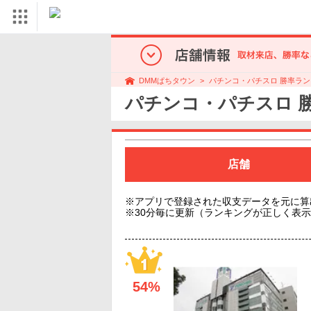
パチンコ・パチスロ 勝率ラ
DMMぱちタウン
パチンコ・パチスロ 
店舗
※アプリで登録された収支データを元に算
※30分毎に更新（ランキングが正しく表
54%