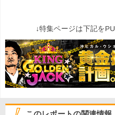
↓特集ページは下記をPU
このレポートの関連情報