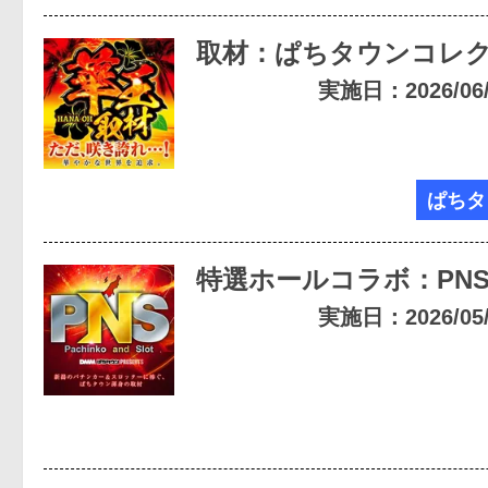
取材：ぱちタウンコレ
実施日：2026/06/1
ぱちタ
特選ホールコラボ：PN
実施日：2026/05/3