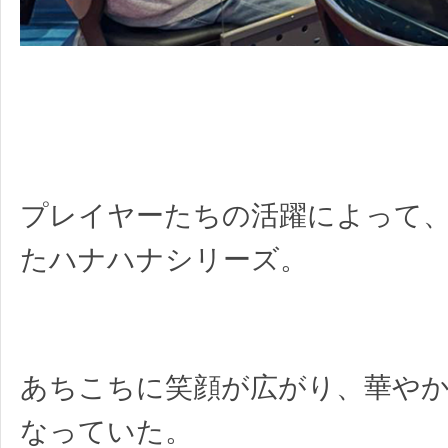
プレイヤーたちの活躍によって
たハナハナシリーズ。
あちこちに笑顔が広がり、華や
なっていた。