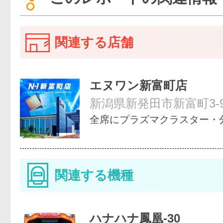
関連する店舗
エヌワン新富町店
新潟県新発田市新富町3-9
全席にプラズマクラスター・
関連する機種
ハナハナ鳳凰-30