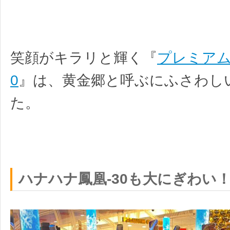
笑顔がキラリと輝く『
プレミアム
0
』は、黄金郷と呼ぶにふさわし
た。
ハナハナ鳳凰-30も大にぎわい