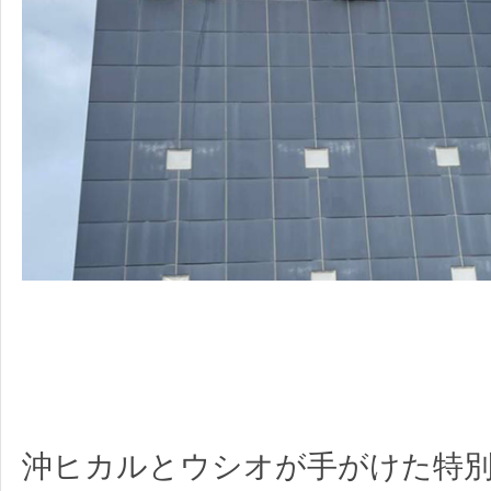
沖ヒカルとウシオが手がけた特別取