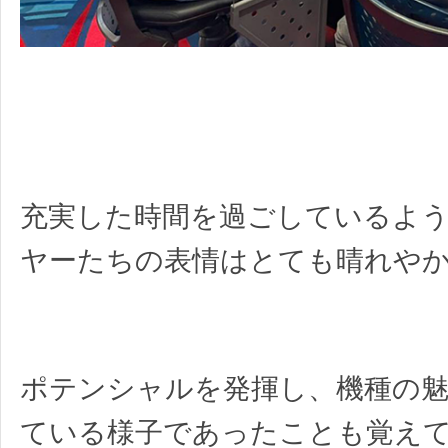
充実した時間を過ごしているよ
ヤーたちの表情はとても晴れや
ポテンシャルを発揮し、機種の
ている様子であったことも覚え