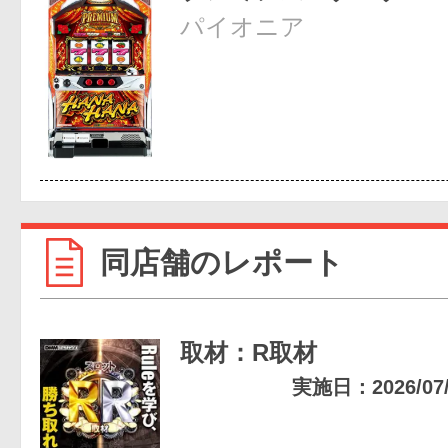
パイオニア
同店舗のレポート
取材：R取材
実施日：2026/07/2