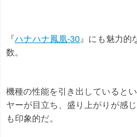
『
ハナハナ鳳凰-30
』にも魅力的
数。
機種の性能を引き出していると
ヤーが目立ち、盛り上がりが感
も印象的だ。