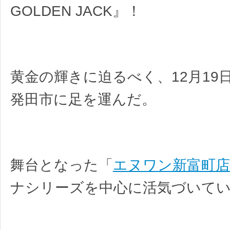
GOLDEN JACK』！
黄金の輝きに迫るべく、12月19
発田市に足を運んだ。
舞台となった「
エヌワン新富町店
ナシリーズを中心に活気づいて