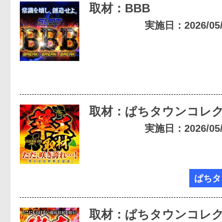
取材：BBB
実施日：2026/05/2
取材：ぱちタウンコレ
実施日：2026/05/1
ぱちタ
取材：ぱちタウンコレ