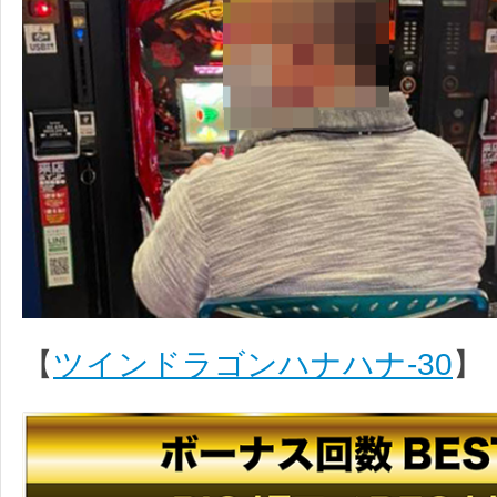
【
ツインドラゴンハナハナ-30
】