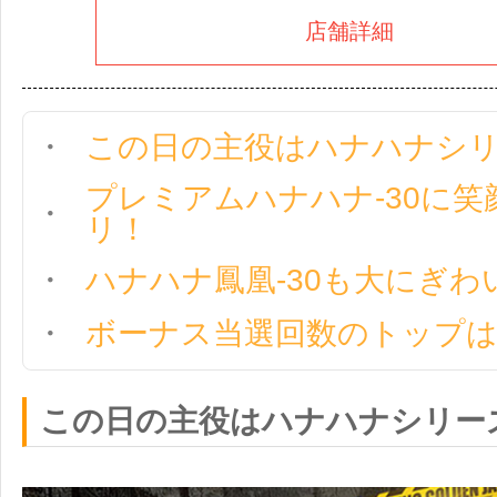
店舗詳細
この日の主役はハナハナシリー
プレミアムハナハナ-30に笑
リ！
ハナハナ鳳凰-30も大にぎわ
ボーナス当選回数のトップは2
この日の主役はハナハナシリーズ