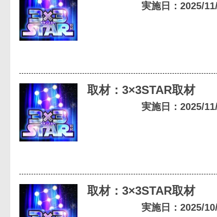
実施日：2025/11/1
取材：3×3STAR取材
実施日：2025/11/0
取材：3×3STAR取材
実施日：2025/10/1