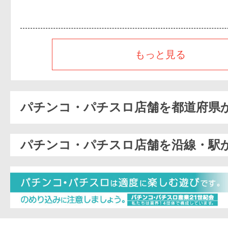
もっと見る
パチンコ・パチスロ店舗を都道府県
パチンコ・パチスロ店舗を沿線・駅