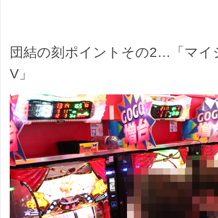
団結の刻ポイントその2…「マイ
V」