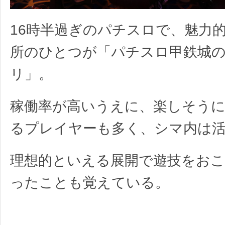
16時半過ぎのパチスロで、魅力
所のひとつが「パチスロ甲鉄城
リ」。
稼働率が高いうえに、楽しそう
るプレイヤーも多く、シマ内は
理想的といえる展開で遊技をお
ったことも覚えている。