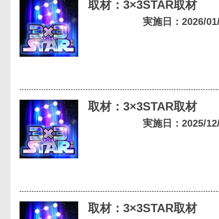
取材：3×3STAR取材
実施日：2026/01/2
取材：3×3STAR取材
実施日：2025/12/2
取材：3×3STAR取材