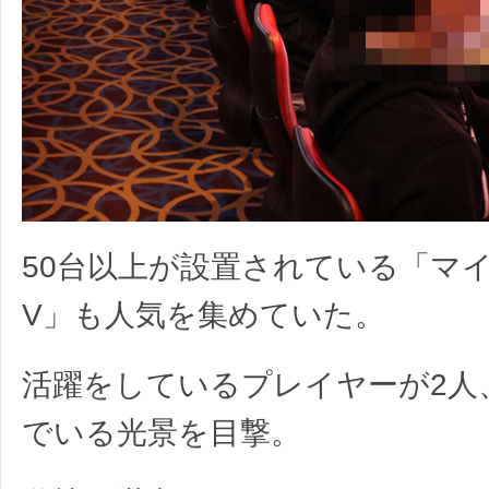
50台以上が設置されている「マ
V」も人気を集めていた。
活躍をしているプレイヤーが2人
でいる光景を目撃。