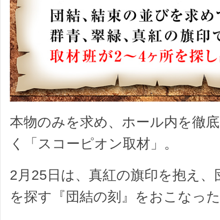
本物のみを求め、ホール内を徹底
く「スコーピオン取材」。
2月25日は、真紅の旗印を抱え、
を探す『団結の刻』をおこなっ