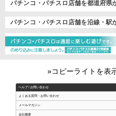
パチンコ・パチスロ店舗を都道府県
パチンコ・パチスロ店舗を沿線・駅
ヘルプ / お問い合わせ
よくある質問・お問い合わせ
メールマガジン
会社概要