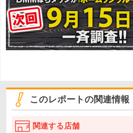
このレポートの関連情報
関連する店舗