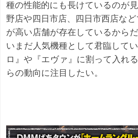
種の性能的にも長けているのが
野店や四日市店、四日市西店など
が高い店舗が存在しているから
いまだ人気機種として君臨している
ロ』や『エヴァ』に割って入れ
らの動向に注目したい。