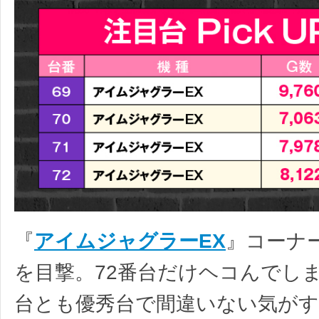
『
アイムジャグラーEX
』コーナ
を目撃。72番台だけヘコんでし
台とも優秀台で間違いない気がす