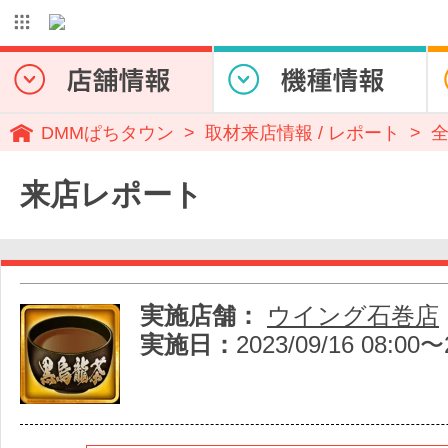
DMMぱちタウン
取材来店情報 / レポート
来店レポート
実施店舗：
ウイング石巻店
実施日：
2023/09/16 08:00〜