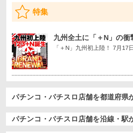
特集
九州全土に「＋N」の衝
「＋N」九州初上陸！ 7月17
パチンコ・パチスロ店舗を都道府県
パチンコ・パチスロ店舗を沿線・駅