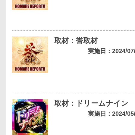
取材：誉取材
実施日：2024/07/1
取材：ドリームナイン
実施日：2024/05/2