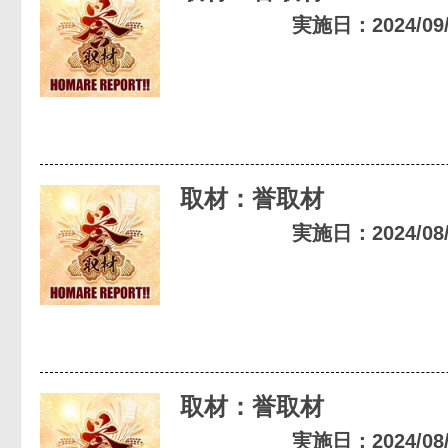
実施日：2024/09/2
取材：誉取材
実施日：2024/08/2
取材：誉取材
実施日：2024/08/1