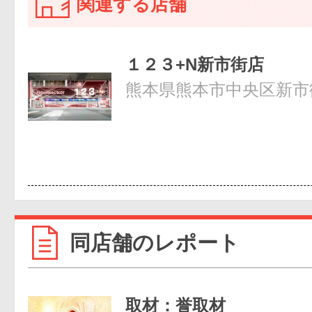
関連する店舗
１２３+N新市街店
熊本県熊本市中央区新市街
同店舗のレポート
取材：誉取材