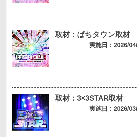
取材：ぱちタウン取材
実施日：2026/04/0
取材：3×3STAR取材
実施日：2026/03/1