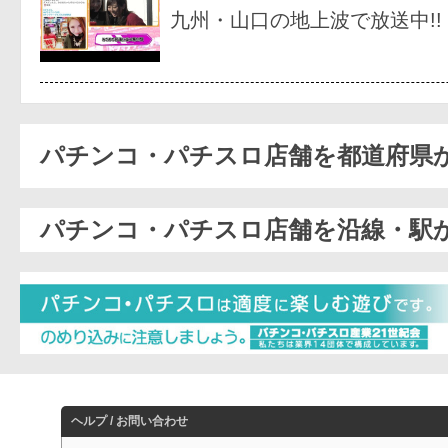
九州・山口の地上波で放送中!!
パチンコ・パチスロ店舗を都道府県
パチンコ・パチスロ店舗を沿線・駅
ヘルプ / お問い合わせ