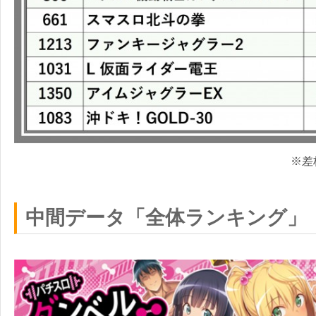
※差
中間データ「全体ランキング」