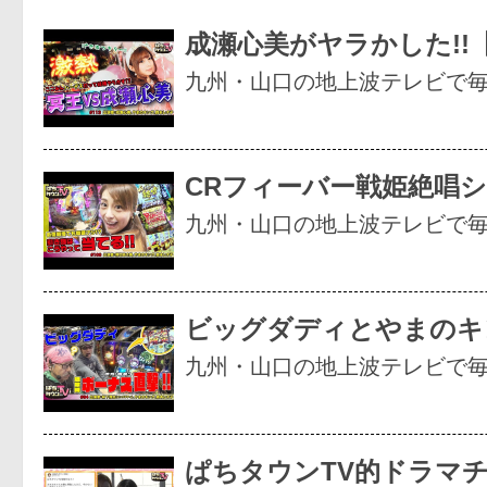
成瀬心美がヤラかした!!
九州・山口の地上波テレビで
CRフィーバー戦姫絶唱
九州・山口の地上波テレビで
ビッグダディとやまのキ
九州・山口の地上波テレビで
ぱちタウンTV的ドラマ