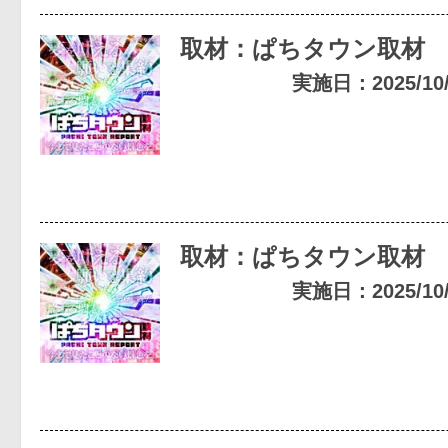
取材：ぱちタウン取材
実施日：2025/10/0
取材：ぱちタウン取材
実施日：2025/10/0