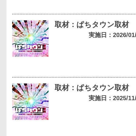
取材：ぱちタウン取材
実施日：2026/01/0
取材：ぱちタウン取材
実施日：2025/11/0