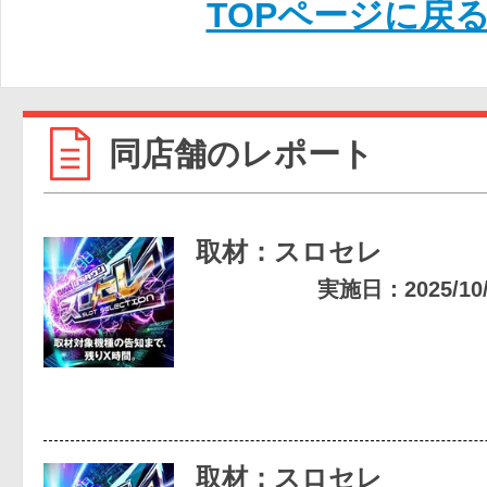
TOPページに戻
同店舗のレポート
取材：スロセレ
実施日：2025/10/1
取材：スロセレ