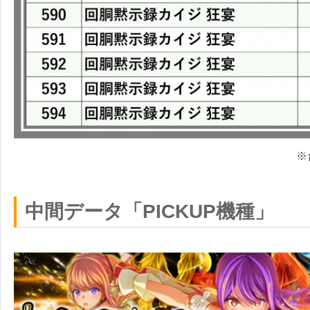
※
中間データ「PICKUP機種」