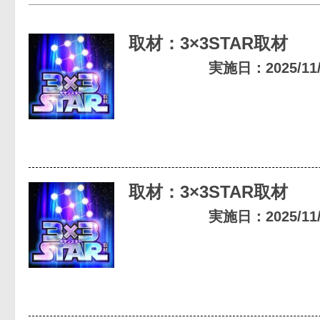
取材：3×3STAR取材
実施日：2025/11/2
取材：3×3STAR取材
実施日：2025/11/1