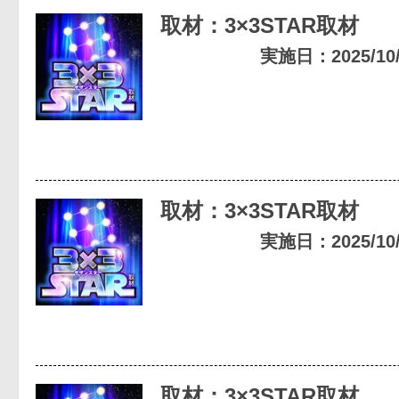
取材：3×3STAR取材
実施日：2025/10/2
取材：3×3STAR取材
実施日：2025/10/0
取材：3×3STAR取材