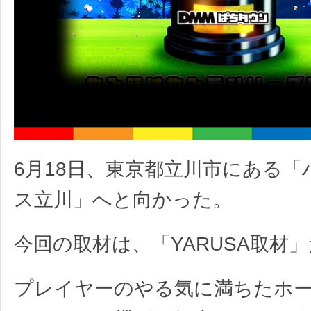
6月18日、東京都立川市にある「
ス立川」へと向かった。
今回の取材は、「YARUSA取材
プレイヤーのやる気に満ちたホ