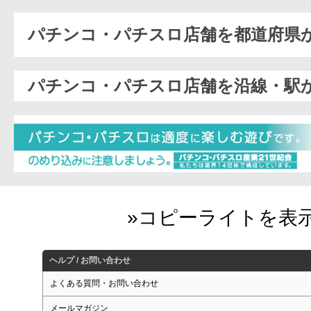
パチンコ・パチスロ店舗を都道府県
パチンコ・パチスロ店舗を沿線・駅
ヘルプ / お問い合わせ
よくある質問・お問い合わせ
メールマガジン