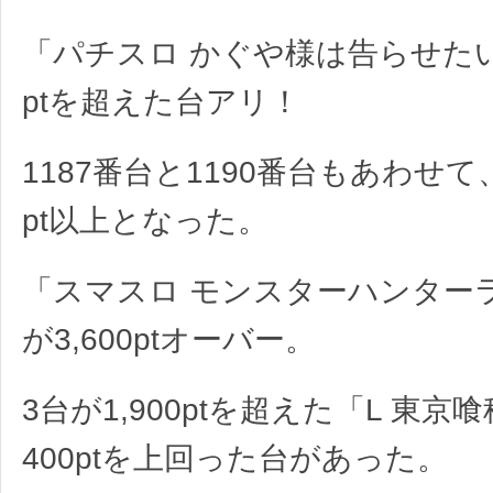
「パチスロ かぐや様は告らせたい」
ptを超えた台アリ！
1187番台と1190番台もあわせて、
pt以上となった。
「スマスロ モンスターハンター
が3,600ptオーバー。
3台が1,900ptを超えた「L 東京
400ptを上回った台があった。