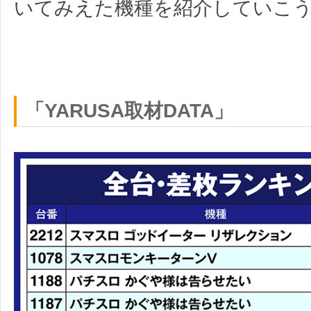
いてみえた機種を紹介していこ
「YARUSA取材DATA」