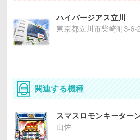
ハイパージアス立川
東京都立川市柴崎町3-6-
関連する機種
スマスロモンキーターン
山佐