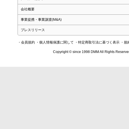
会社概要
事業提携・事業譲渡(M&A)
プレスリリース
・会員規約
・個人情報保護に関して
・特定商取引法に基づく表示
・規
Copyright © since 1998 DMM All Rights Reserve