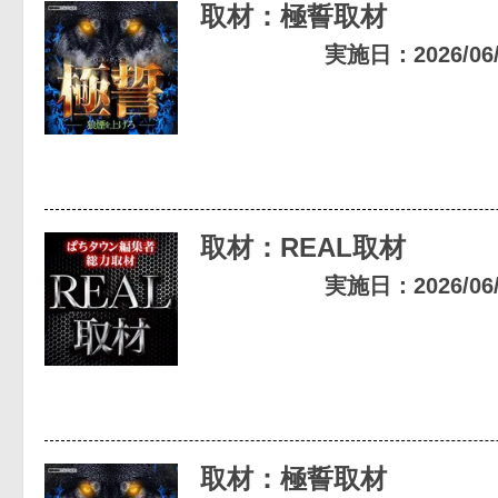
取材：極誓取材
実施日：2026/06/2
取材：REAL取材
実施日：2026/06/2
取材：極誓取材