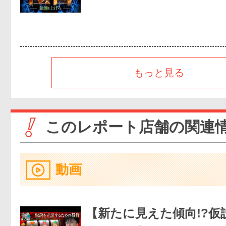
もっと見る
このレポート店舗の関連
動画
【新たに見えた傾向!?仮