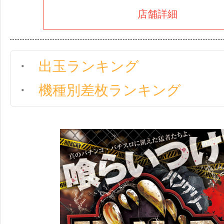
店舗詳細
出玉ランキング
機種別差枚ランキング