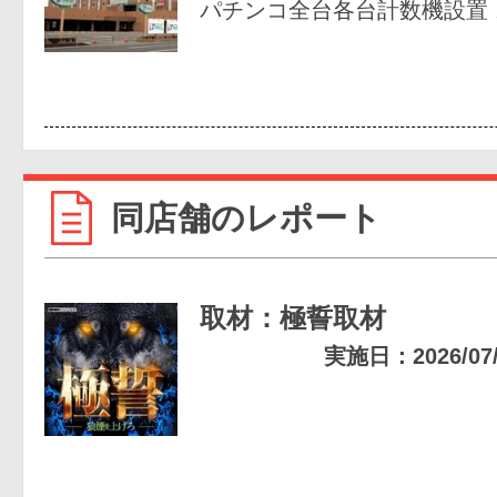
パチンコ全台各台計数機設置
同店舗のレポート
取材：極誓取材
実施日：2026/07/2