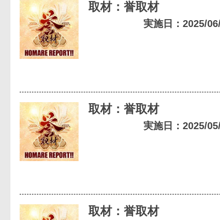
取材：誉取材
実施日：2025/06/2
取材：誉取材
実施日：2025/05/2
取材：誉取材