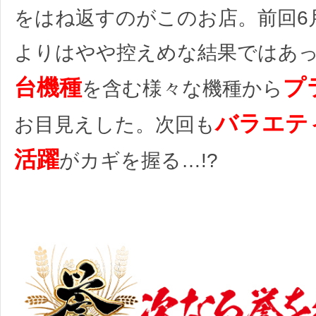
をはね返すのがこのお店。前回6
よりはやや控えめな結果ではあ
台機種
プ
を含む様々な機種から
バラエテ
お目見えした。次回も
活躍
がカギを握る…!?