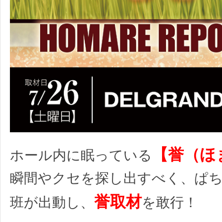
【誉（ほ
ホール内に眠っている
瞬間やクセを探し出すべく、ぱ
誉取材
班が出動し、
を敢行！