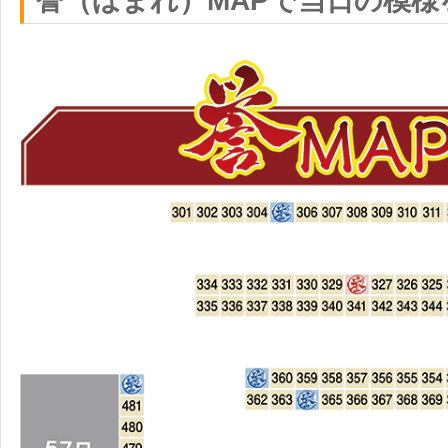
誉（ほまれ）MAPで当日の模様