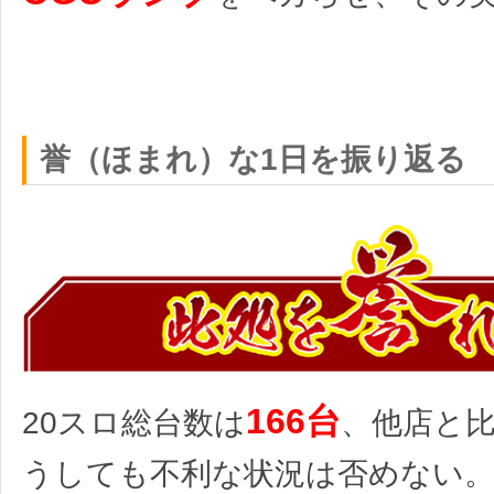
誉（ほまれ）な1日を振り返る
166台
20スロ総台数は
、他店と
うしても不利な状況は否めない