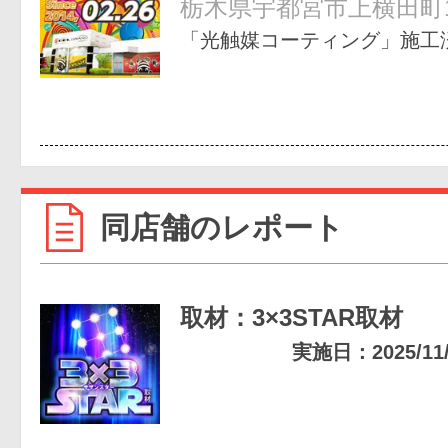
栃木県宇都宮市上横田町13
「光触媒コーティング」施工
同店舗のレポート
取材：3×3STAR取材
実施日：2025/11/2