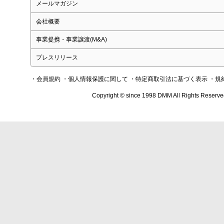
メールマガジン
会社概要
事業提携・事業譲渡(M&A)
プレスリリース
・会員規約
・個人情報保護に関して
・特定商取引法に基づく表示
・規
Copyright © since 1998 DMM All Rights Reserve