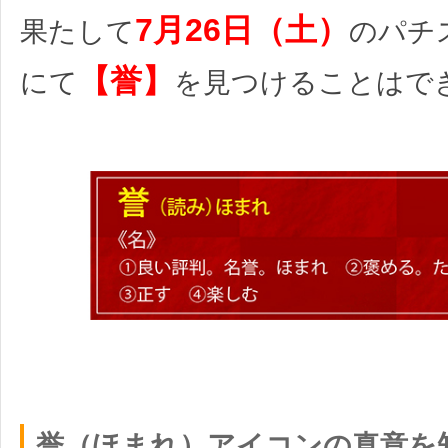
7月26日（土）
果たして
のパチ
【誉】
にて
を見つけることはで
誉（ほまれ）アイコンの真意を