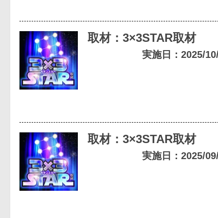
取材：3×3STAR取材
実施日：2025/10/2
取材：3×3STAR取材
実施日：2025/09/2