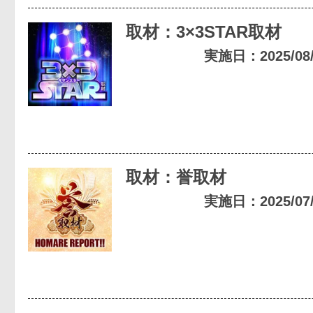
取材：3×3STAR取材
実施日：2025/08/2
取材：誉取材
実施日：2025/07/2