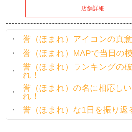
店舗詳細
誉（ほまれ）アイコンの真
誉（ほまれ）MAPで当日の
誉（ほまれ）ランキングの
れ！
誉（ほまれ）の名に相応しい
れ！
誉（ほまれ）な1日を振り返