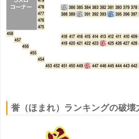
誉（ほまれ）ランキングの破壊