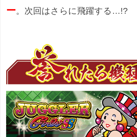
ー
。次回はさらに飛躍する…!?