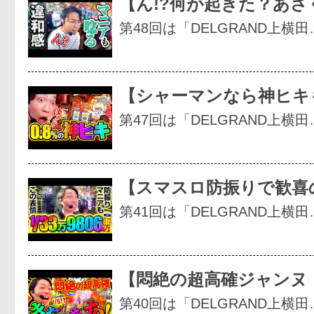
【ん!?何が起きた？あさ
第48回は「DELGRAND上横田
【シャーマンなら神ヒキ
第47回は「DELGRAND上横田
【スマスロ防振りで歓喜
第41回は「DELGRAND上横田
【悶絶の超高確ジャンヌ
第40回は「DELGRAND上横田