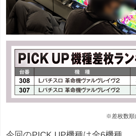
※差枚数順
今回のPICK UP機種は全6機種