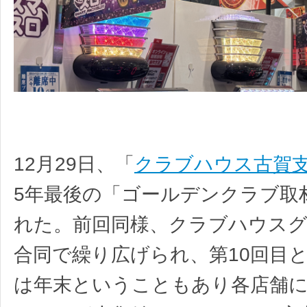
12月29日、「
クラブハウス古賀
5年最後の「ゴールデンクラブ取
れた。前回同様、クラブハウスグ
合同で繰り広げられ、第10回目
は年末ということもあり各店舗