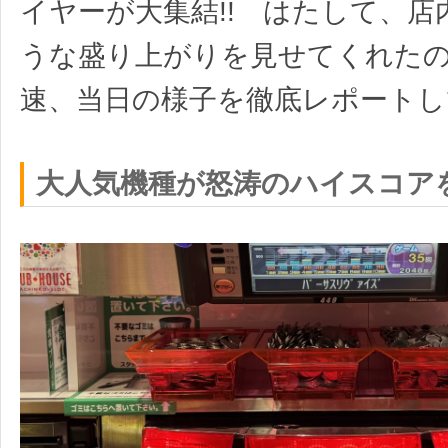
イヤーが大集結!! はたして、店
うな盛り上がりを見せてくれた
速、当日の様子を徹底レポートし
大人気機種が怒涛のハイスコア