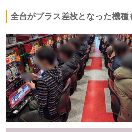
全台がプラス差枚となった機種も