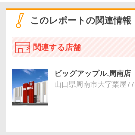
このレポートの関連情報
関連する店舗
ビッグアップル.周南店
山口県周南市大字栗屋773