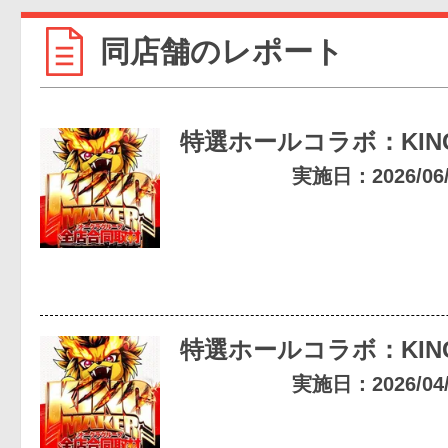
同店舗のレポート
特選ホールコラボ：KIN
実施日：2026/06/0
特選ホールコラボ：KIN
実施日：2026/04/0