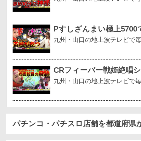
Pすしざんまい極上5700
九州・山口の地上波テレビで
CRフィーバー戦姫絶唱
九州・山口の地上波テレビで
パチンコ・パチスロ店舗を都道府県