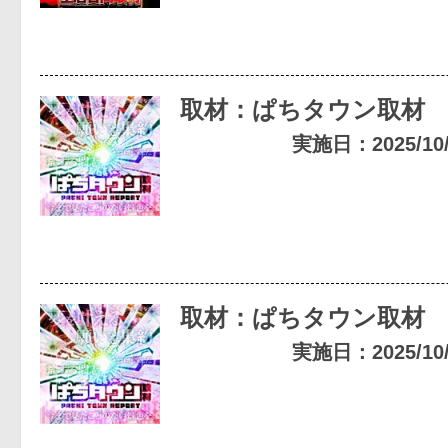
取材：ぱちタウン取材
実施日：2025/10/2
取材：ぱちタウン取材
実施日：2025/10/1