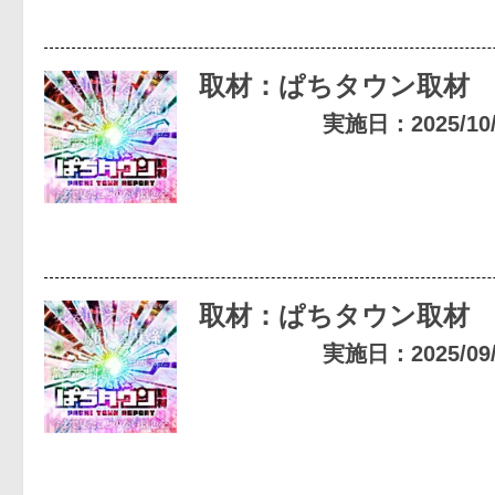
取材：ぱちタウン取材
実施日：2025/10/0
取材：ぱちタウン取材
実施日：2025/09/2