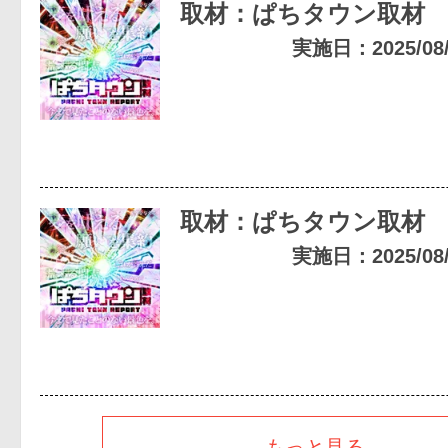
取材：ぱちタウン取材
実施日：2025/08/2
取材：ぱちタウン取材
実施日：2025/08/1
もっと見る