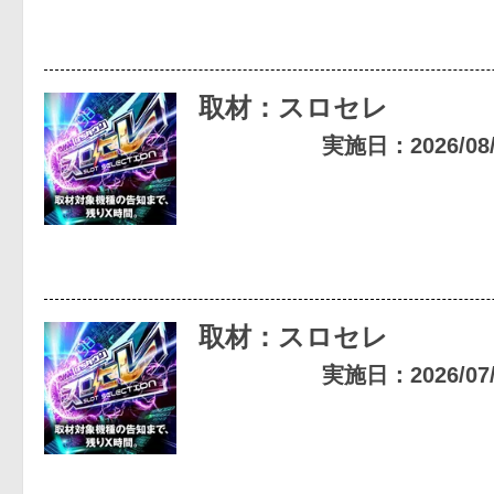
取材：スロセレ
実施日：2026/08/0
取材：スロセレ
実施日：2026/07/2