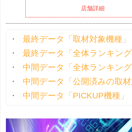
店舗詳細
最終データ「取材対象機種」
最終データ「全体ランキング
中間データ「全体ランキング
中間データ「公開済みの取材
中間データ「PICKUP機種」