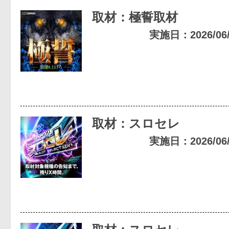
取材：極誓取材
実施日：2026/06/3
取材：スロセレ
実施日：2026/06/2