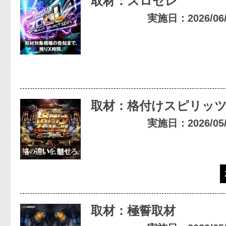
取材：スロセレ
実施日：2026/06/1
取材：格付けスピリッ
実施日：2026/05/3
取材：極誓取材