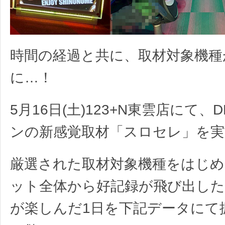
時間の経過と共に、取材対象機種
に…！
5月16日(土)123+N東雲店にて
ンの新感覚取材「スロセレ」を実
厳選された取材対象機種をはじめ
ット全体から好記録が飛び出し
が楽しんだ1日を下記データにて