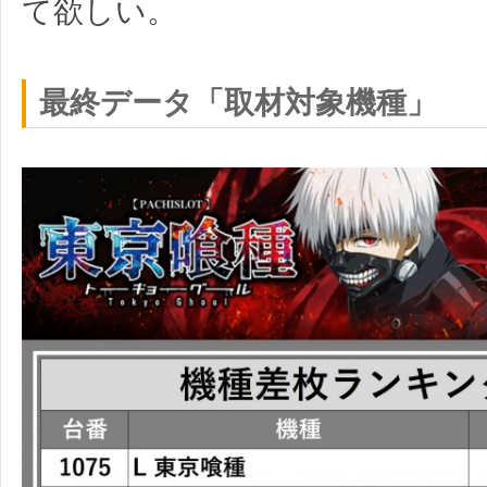
て欲しい。
最終データ「取材対象機種」