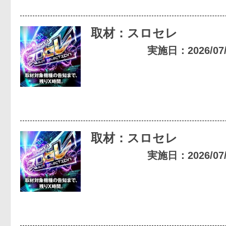
取材：スロセレ
実施日：2026/07/1
取材：スロセレ
実施日：2026/07/0