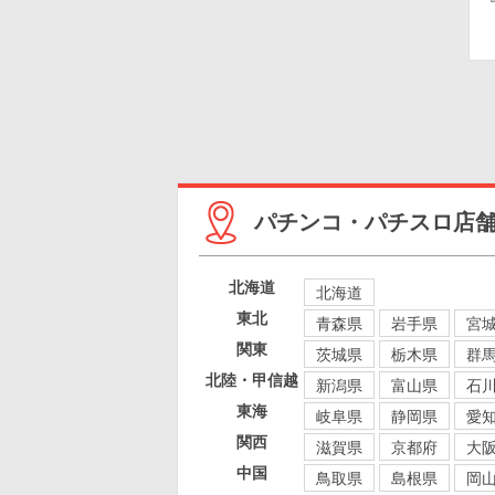
パチンコ・パチスロ店
北海道
北海道
東北
青森県
岩手県
宮
関東
茨城県
栃木県
群
北陸・甲信越
新潟県
富山県
石
東海
岐阜県
静岡県
愛
関西
滋賀県
京都府
大
中国
鳥取県
島根県
岡