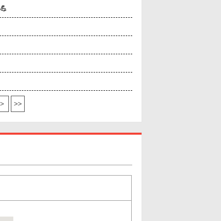
💪
>
>>