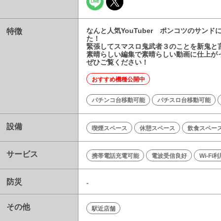
特徴
なんと人気YouTuber ポンコツのサン
た！
緊張してスマスロ鬼武者３のことを新鬼と
素晴らしい編集で素晴らしい動画に仕上が
ぜひご覧ください！
おすすめ機種公開中
パチンコ台移動可能
パチスロ台移動可能
設備
喫煙スペース
休憩スペース
飲食スペー
サービス
携帯電話充電可能
電波受信良好
Wi-Fi
防災
-
その他
駅近店舗