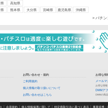
媛県
高知県
崎県
熊本県
大分県
宮崎県
鹿児島県
沖縄県
> パチ
お問い合わせ・規約
お得な情
メールマ
ご利用規約
お得な情報
個人情報の取り扱いについて
DMMア
お問い合わせはこちら
DMMの商
ス
会員規約
個人情報保護に関して
特定商取引法に基づく表示
事業提携・事