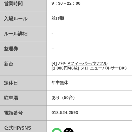
営業時間
9：30～22：00
入場ルール
並び順
ルール詳細
-
整理券
--
新台
[4] パチ
Pフィーバーパワフル
[1,000円/46枚] スロ
ニューパルサーDX3
定休日
年中無休
駐車場
あり（50台）
電話番号
018-524-2593
公式HP/SNS