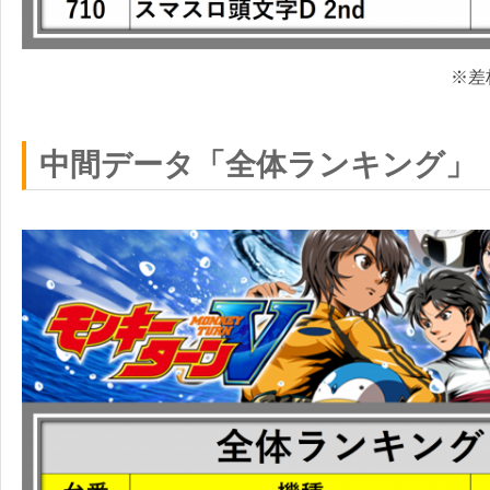
※差
中間データ「全体ランキング」