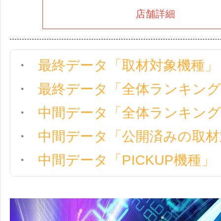
店舗詳細
最終データ「取材対象機種」
最終データ「全体ランキング
中間データ「全体ランキング
中間データ「公開済みの取材
中間データ「PICKUP機種」