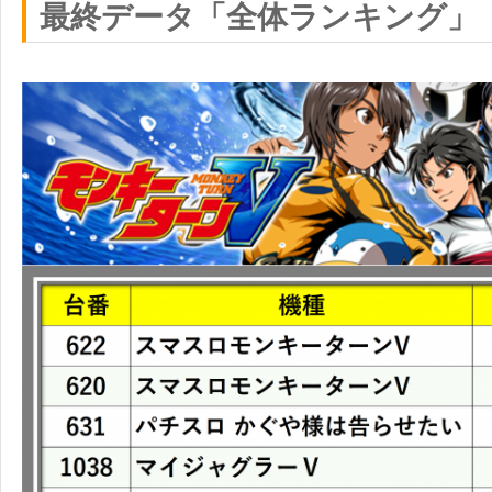
最終データ「全体ランキング」