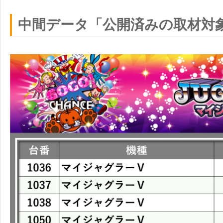
中間データ「公開済みの取材対