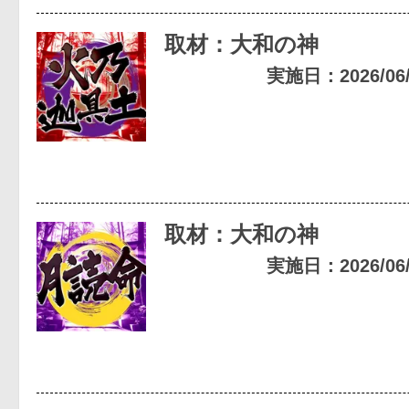
取材：大和の神
実施日：2026/06/1
取材：大和の神
実施日：2026/06/0