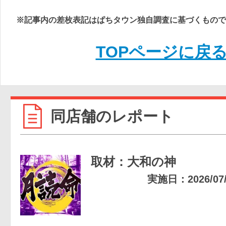
※記事内の差枚表記はぱちタウン独自調査に基づくもので
TOPページに戻
同店舗のレポート
取材：大和の神
実施日：2026/07/2