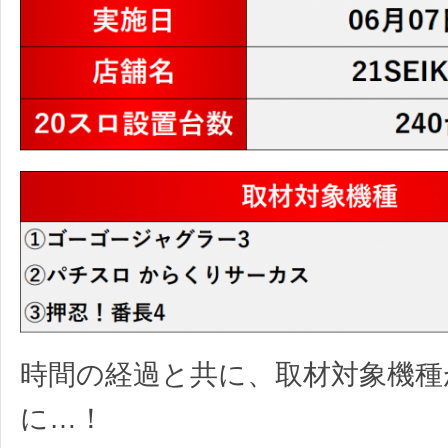
時間の経過と共に、取材対象機種
に…！