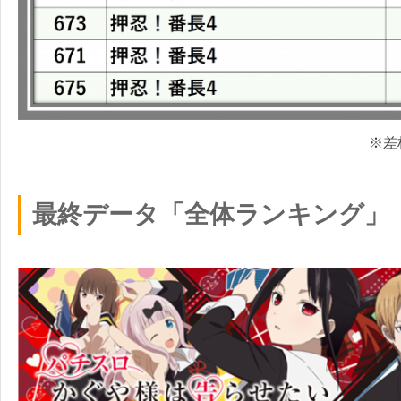
※
差
最終データ「全体ランキング」