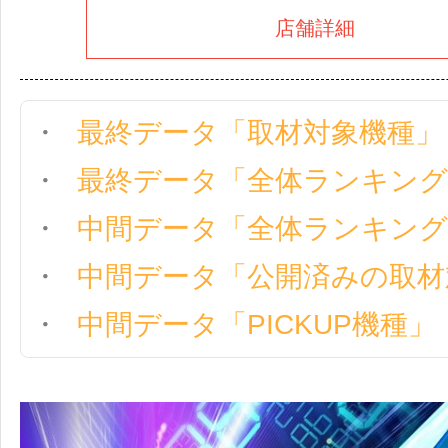
店舗詳細
最終データ「取材対象機種」
最終データ「全体ランキング
中間データ「全体ランキング
中間データ「公開済みの取材
中間データ「PICKUP機種」