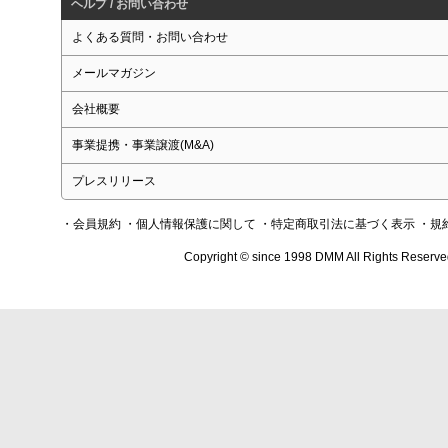
ヘルプ / お問い合わせ
よくある質問・お問い合わせ
メールマガジン
会社概要
事業提携・事業譲渡(M&A)
プレスリリース
・会員規約
・個人情報保護に関して
・特定商取引法に基づく表示
・規
Copyright © since 1998 DMM All Rights Reserve