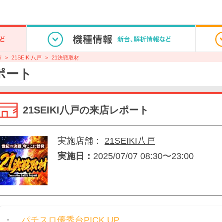
市
21SEIKI八戸
21決戦取材
レポート
21SEIKI八戸の来店レポート
実施店舗：
21SEIKI八戸
実施日：
2025/07/07 08:30〜23:00
パチスロ優秀台PICK UP