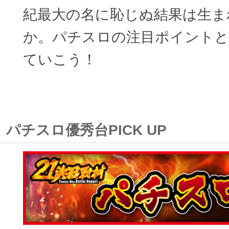
紀最大の名に恥じぬ結果は生ま
か。パチスロの注目ポイントと
ていこう！
パチスロ優秀台PICK UP